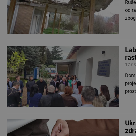
Ruše
od ra
zbo
Lab
ras
17.03
Dom z
proje
pros
Ukr
zdr