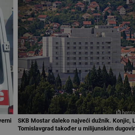
verni
SKB Mostar daleko najveći dužnik. Konjic, L
Tomislavgrad također u milijunskim dugov