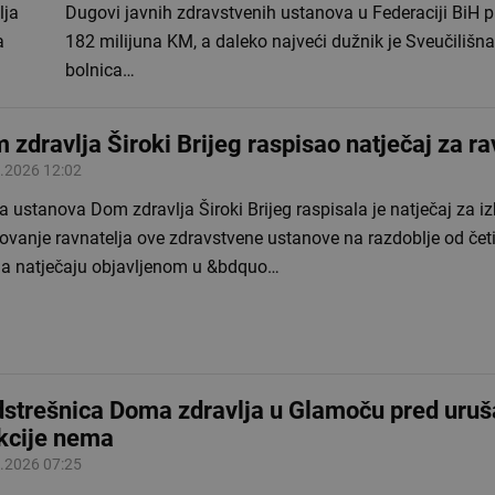
lja
Dugovi javnih zdravstvenih ustanova u Federaciji BiH 
a
182 milijuna KM, a daleko najveći dužnik je Sveučilišna
bolnica…
 zdravlja Široki Brijeg raspisao natječaj za ra
.2026 12:02
 ustanova Dom zdravlja Široki Brijeg raspisala je natječaj za iz
vanje ravnatelja ove zdravstvene ustanove na razdoblje od četi
a natječaju objavljenom u &bdquo…
strešnica Doma zdravlja u Glamoču pred uru
kcije nema
.2026 07:25