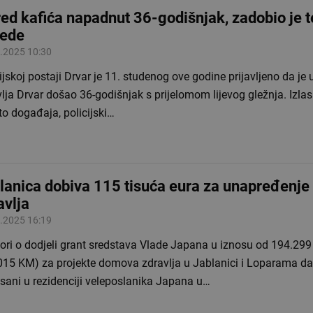
red kafića napadnut 36-godišnjak, zadobio je 
jede
.2025 10:30
ijskoj postaji Drvar je 11. studenog ove godine prijavljeno da je
lja Drvar došao 36-godišnjak s prijelomom lijevog gležnja. Izl
o događaja, policijski…
lanica dobiva 115 tisuća eura za unapređenj
avlja
.2025 16:19
ori o dodjeli grant sredstava Vlade Japana u iznosu od 194.299
015 KM) za projekte domova zdravlja u Jablanici i Loparama d
sani u rezidenciji veleposlanika Japana u…