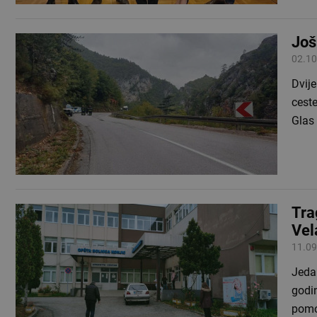
Još
02.10
Dvije
ceste
Glas
Tra
Vel
11.09
Jedan
godin
pomo