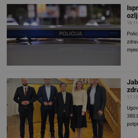
Isp
ozl
18.11
Polic
zdrav
mjest
Jab
zdr
17.11
Ugov
380.
potpi