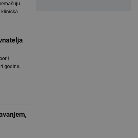
premašuju
 klinička
vnatelja
bor i
ri godine.
šavanjem,