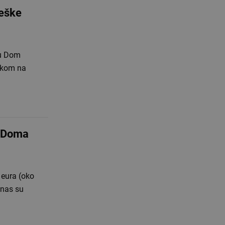
teške
 u Dom
askom na
e Doma
 eura (oko
anas su