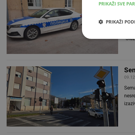
PRIKAŽI SVE PA
ops
24.01
PRIKAŽI PO
Jedna
poduz
"Služ
Sem
09.12
Sema
nesre
izaz