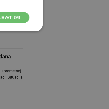
IHVATI SVE
lizini
nje.
 dana
n u prometnoj
uacija