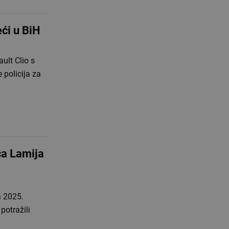
ći u BiH
ult Clio s
 policija za
ca Lamija
a 2025.
potražili