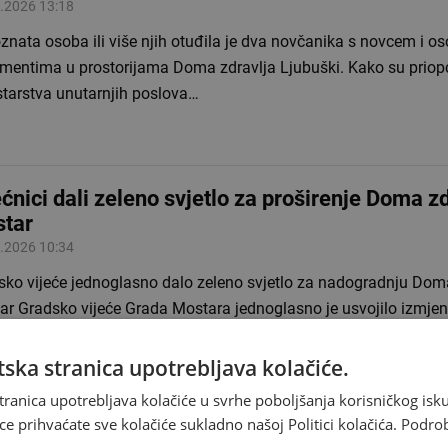
.2026 13:18
znata osoba ili više njih otuđila je dva novčanika s novcem i o
mentima u prostorijama Doma zdravlja Ljubuški. Kako su priopći
starstva unutarnjih poslova…
ećnici dali zeleno svjetlo za proširenje Doma z
tar
.2026 10:34
sko vijeće jednoglasno dalo zeleno svjetlo za nadogradnju Dom
ar Gradsko vijeće Grada Mostara jednoglasno je usvojilo izmjen
lacijskog plana kojima se omogućuje…
ska stranica upotrebljava kolačiće.
tranica upotrebljava kolačiće u svrhe poboljšanja korisničkog i
ce prihvaćate sve kolačiće sukladno našoj Politici kolačića.
Podro
unjka se izgubila kod Gacka, pronađena je n