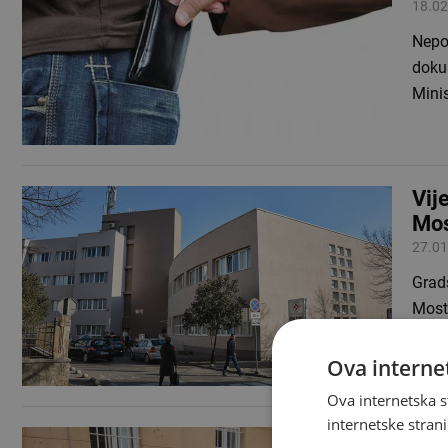
18.02
Nepo
doku
Mini
Vij
Mos
27.01
Grad
Most
regu
Ova internet
Ova internetska s
internetske strani
Rum