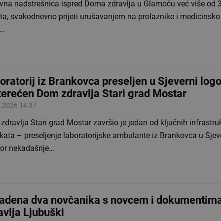
vna nadstrešnica ispred Doma zdravlja u Glamoču već više od 3
ta, svakodnevno prijeti urušavanjem na prolaznike i medicinsko 
g…
oratorij iz Brankovca preseljen u Sjeverni logo
terećen Dom zdravlja Stari grad Mostar
.2026 14:37
dravlja Stari grad Mostar završio je jedan od ključnih infrastru
kata – preseljenje laboratorijske ambulante iz Brankovca u Sjeve
tor nekadašnje…
adena dva novčanika s novcem i dokumentim
avlja Ljubuški