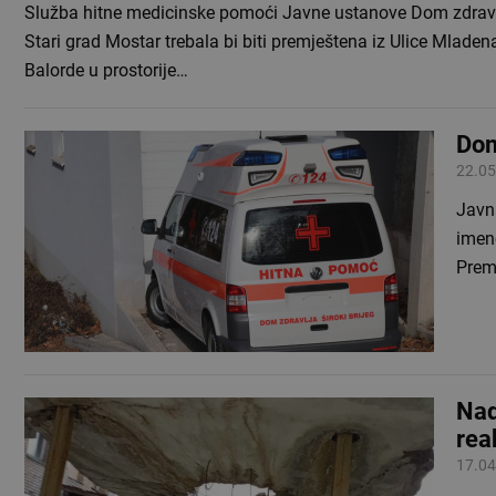
Služba hitne medicinske pomoći Javne ustanove Dom zdrav
Stari grad Mostar trebala bi biti premještena iz Ulice Mladen
Balorde u prostorije…
Dom
22.05
Javna
imeno
Prem
Nad
rea
17.04