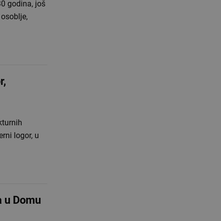
0 godina, još
osoblje,
r,
kturnih
rni logor, u
a u Domu