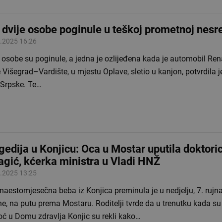
 dvije osobe poginule u teškoj prometnoj nesre
.2025 16:26
 osobe su poginule, a jedna je ozlijeđena kada je automobil Rena
 Višegrad–Vardište, u mjestu Oplave, sletio u kanjon, potvrdila je
 Srpske. Te…
gedija u Konjicu: Oca u Mostar uputila doktori
agić, kćerka ministra u Vladi HNŽ
.2025 13:25
aestomjesečna beba iz Konjica preminula je u nedjelju, 7. rujn
e, na putu prema Mostaru. Roditelji tvrde da u trenutku kada su 
ć u Domu zdravlja Konjic su rekli kako…