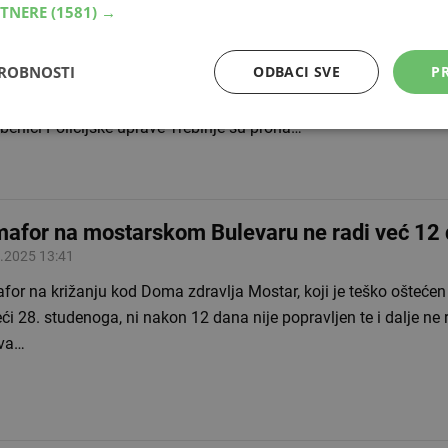
RTNERE
(1581) →
ežne potrage
.2026 23:07
DROBNOSTI
ODBACI SVE
PR
 strankinja koja se večeras izgubila kod Gacka pronađena je u b
eća RiTE Gacko, potvrđeno je za ATV iz Policijske uprave Trebi
benici Policijske uprave Trebinje su prona…
afor na mostarskom Bulevaru ne radi već 12
.2025 13:41
for na križanju kod Doma zdravlja Mostar, koji je teško ošteće
ći 28. studenoga, ni nakon 12 dana nije popravljen te i dalje ne radi. Sit
iva…