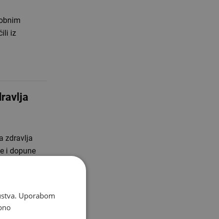
sobnim
li iz
dravlja
a zdravlja
e i dopune
skustva. Uporabom
bno
akon