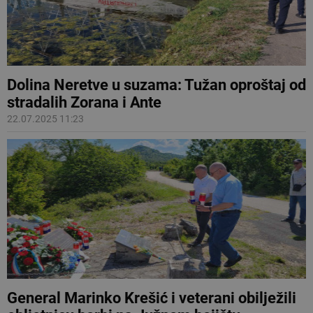
Dolina Neretve u suzama: Tužan oproštaj od
stradalih Zorana i Ante
22.07.2025 11:23
General Marinko Krešić i veterani obilježili