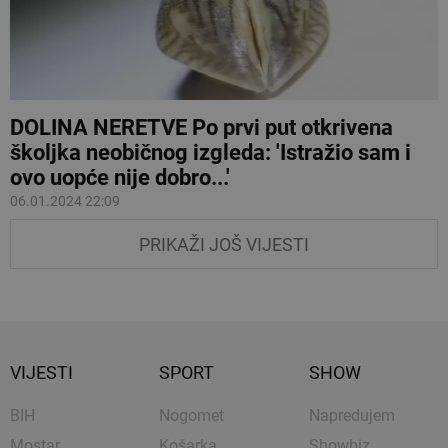
DOLINA NERETVE Po prvi put otkrivena
školjka neobičnog izgleda: 'Istražio sam i
ovo uopće nije dobro...'
06.01.2024 22:09
PRIKAŽI JOŠ VIJESTI
VIJESTI
SPORT
SHOW
BIH
Nogomet
Napredujem
Mostar
Košarka
Showbiz