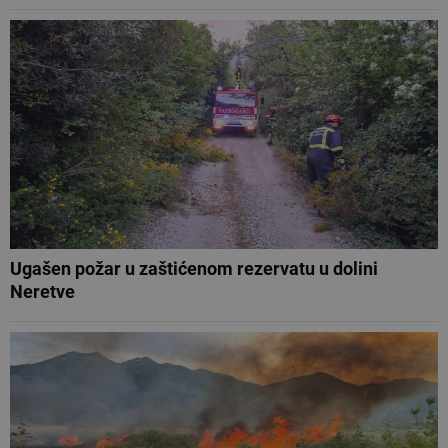
Ugašen požar u zaštićenom rezervatu u dolini
Neretve