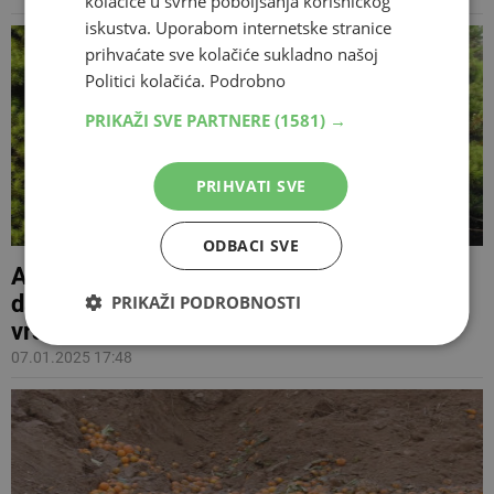
kolačiće u svrhe poboljšanja korisničkog
iskustva. Uporabom internetske stranice
prihvaćate sve kolačiće sukladno našoj
Politici kolačića.
Podrobno
PRIKAŽI SVE PARTNERE
(1581) →
PRIHVATI SVE
ODBACI SVE
APEL IZ DOLINE NERETVE 'Prije godinu
dana sam službe obavijestio o invazivnoj
PRIKAŽI PODROBNOSTI
vrsti, ali nitko ništa nije učinio‘
07.01.2025 17:48