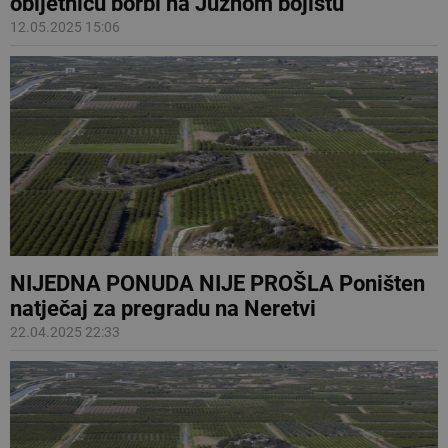
obljetnicu borbi na Južnom bojištu
12.05.2025 15:06
NIJEDNA PONUDA NIJE PROŠLA Poništen
natječaj za pregradu na Neretvi
22.04.2025 22:33