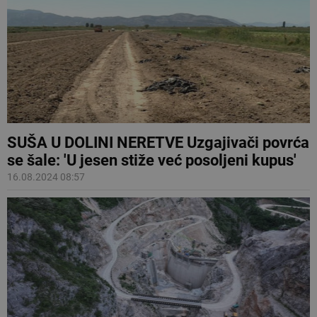
SUŠA U DOLINI NERETVE Uzgajivači povrća
se šale: 'U jesen stiže već posoljeni kupus'
16.08.2024 08:57