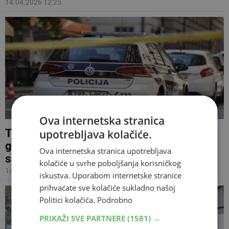
14.04.2026 12:25
Ova internetska stranica
Trojica mladića u Sarajevu ubili 35-
upotrebljava kolačiće.
godišnjaka pa pokušali 'namjestiti'
Ova internetska stranica upotrebljava
samoubojstvo
kolačiće u svrhe poboljšanja korisničkog
14.04.2026 10:33
iskustva. Uporabom internetske stranice
prihvaćate sve kolačiće sukladno našoj
Politici kolačića.
Podrobno
PRIKAŽI SVE PARTNERE
(1581) →