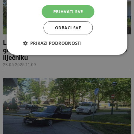
PRIHVATI SVE
ODBACI SVE
Leptospiroza u Sarajevu: KCUS poziva
PRIKAŽI PODROBNOSTI
građane sa simptomima da se odmah jave
liječniku
23.05.2025 11:09