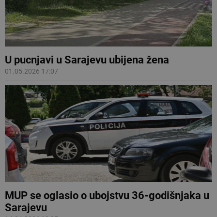
U pucnjavi u Sarajevu ubijena žena
01.05.2026 17:07
MUP se oglasio o ubojstvu 36-godišnjaka u
Sarajevu