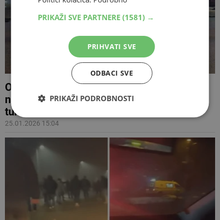
PRIKAŽI SVE PARTNERE
(1581) →
PRIHVATI SVE
ODBACI SVE
Ovo je mjesto okršaja Torcide i Delija,
navijači Hajduka 'pošli na humanitarni
PRIKAŽI PODROBNOSTI
turnir'
25.01.2026 15:04