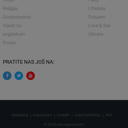
Religija
Lifestyle
Gospodarstvo
Putujem
Vijesti na
Love & Sex
engleskom
Uživam
Posao
PRATITE NAS JOŠ NA:
Marketing
Impressum
Kontakt
Uvjeti korištenja
RSS
© 2019 Hercegovina.info