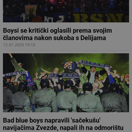
Boysi se kritički oglasili prema svojim
članovima nakon sukoba s Delijama
13.01.2026 19:10
Bad blue boys napravili 'sačekušu'
navijačima Zvezde, napali ih na odmorištu