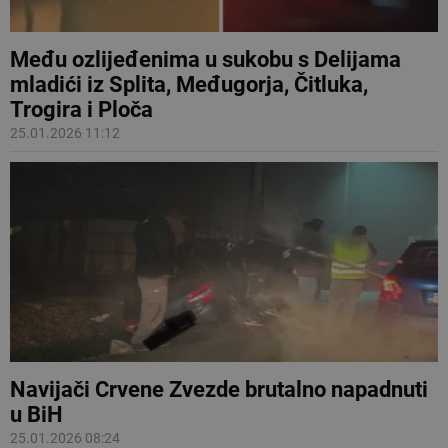
Među ozlijeđenima u sukobu s Delijama
mladići iz Splita, Međugorja, Čitluka,
Trogira i Ploča
25.01.2026 11:12
Navijači Crvene Zvezde brutalno napadnuti
u BiH
25.01.2026 08:24