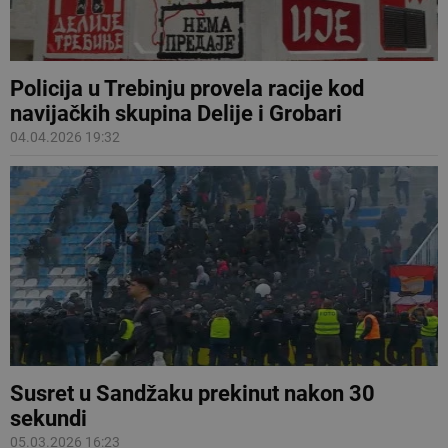
Policija u Trebinju provela racije kod
navijačkih skupina Delije i Grobari
04.04.2026 19:32
Susret u Sandžaku prekinut nakon 30
sekundi
05.03.2026 16:23