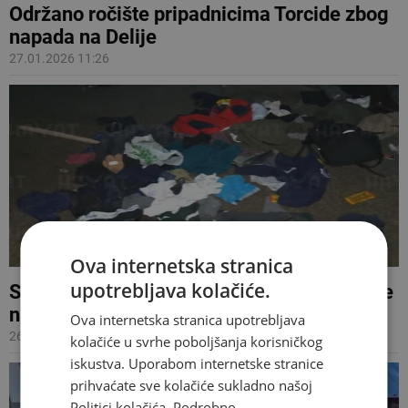
Održano ročište pripadnicima Torcide zbog
napada na Delije
27.01.2026 11:26
Ova internetska stranica
upotrebljava kolačiće.
Slučajevi X: Kako je policija uhitila navijače
nakon tučnjave u Tuzli
Ova internetska stranica upotrebljava
26.01.2026 09:23
kolačiće u svrhe poboljšanja korisničkog
iskustva. Uporabom internetske stranice
prihvaćate sve kolačiće sukladno našoj
Politici kolačića.
Podrobno