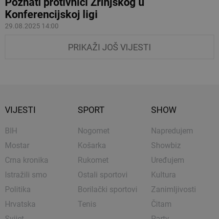
Poznati protivnici Zrinjskog u
Konferencijskoj ligi
29.08.2025 14:00
PRIKAŽI JOŠ VIJESTI
VIJESTI
SPORT
SHOW
BIH
Nogomet
Napredujem
Mostar
Košarka
Showbiz
Crna kronika
Rukomet
Uređujem
Istražili smo
Ostali sportovi
Kultura
Politika
Borilački sportovi
Zanimljivosti
Hrvatska
Tenis
Čitam
Svijet
Party