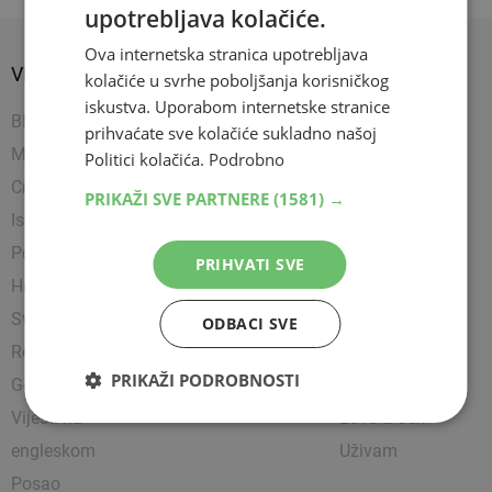
upotrebljava kolačiće.
Ova internetska stranica upotrebljava
VIJESTI
SPORT
SHOW
kolačiće u svrhe poboljšanja korisničkog
iskustva. Uporabom internetske stranice
BIH
Nogomet
Napredujem
prihvaćate sve kolačiće sukladno našoj
Mostar
Košarka
Showbiz
Politici kolačića.
Podrobno
Crna kronika
Rukomet
Uređujem
PRIKAŽI SVE PARTNERE
(1581) →
Istražili smo
Ostali sportovi
Kultura
Politika
Borilački sportovi
Zanimljivosti
PRIHVATI SVE
Hrvatska
Tenis
Čitam
Svijet
Party
ODBACI SVE
Religija
Lifestyle
PRIKAŽI PODROBNOSTI
Gospodarstvo
Putujem
Vijesti na
Love & Sex
engleskom
Uživam
Posao