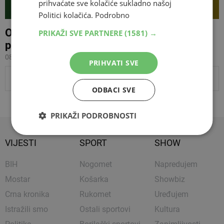
prihvaćate sve kolačiće sukladno našoj
Politici kolačića.
Podrobno
Ovi dodaci za internetske preglednike
PRIKAŽI SVE PARTNERE
(1581) →
prikupljaju vaše podatke
08.09.2019 12:24
PRIHVATI SVE
PRIKAŽI JOŠ VIJESTI
ODBACI SVE
PRIKAŽI PODROBNOSTI
VIJESTI
SPORT
SHOW
BIH
Nogomet
Napredujem
Mostar
Košarka
Showbiz
Crna kronika
Rukomet
Uređujem
Istražili smo
Ostali sportovi
Kultura