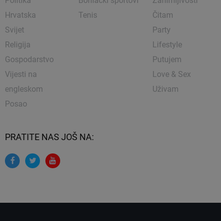
Politika
Borilački sportovi
Zanimljivosti
Hrvatska
Tenis
Čitam
Svijet
Party
Religija
Lifestyle
Gospodarstvo
Putujem
Vijesti na
Love & Sex
engleskom
Uživam
Posao
PRATITE NAS JOŠ NA: