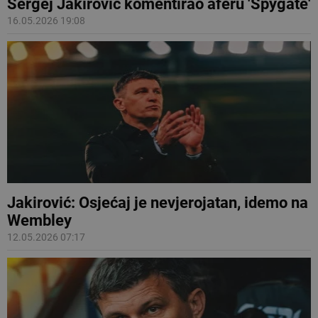
Sergej Jakirović komentirao aferu 'Spygate'
16.05.2026 19:08
Jakirović: Osjećaj je nevjerojatan, idemo na
Wembley
12.05.2026 07:17