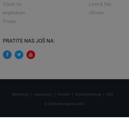
Vijesti na
Love & Sex
engleskom
Uživam
Posao
PRATITE NAS JOŠ NA:
Marketing
Impressum
Kontakt
Uvjeti korištenja
RSS
© 2019 Hercegovina.info