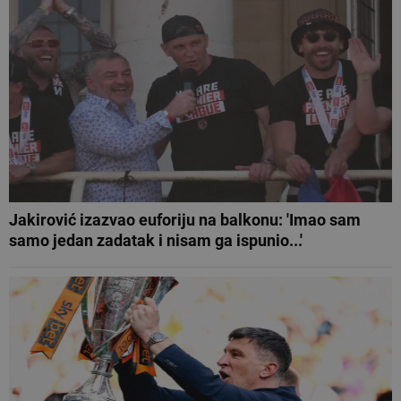
Jakirović izazvao euforiju na balkonu: 'Imao sam
samo jedan zadatak i nisam ga ispunio...'