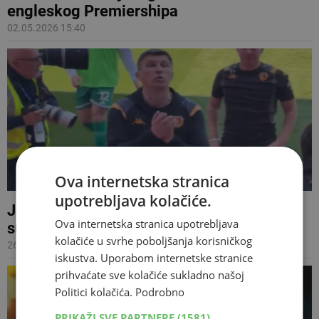
engleskog Premiershipa
02.05.2026 15:40
Ova internetska stranica
upotrebljava kolačiće.
Jakirović nakon poraza Hull Cityja ušao u
Ova internetska stranica upotrebljava
sukob s navijačem: “Želiš da odem?”
kolačiće u svrhe poboljšanja korisničkog
26.04.2026 14:20
iskustva. Uporabom internetske stranice
prihvaćate sve kolačiće sukladno našoj
Politici kolačića.
Podrobno
PRIKAŽI SVE PARTNERE
(1581) →