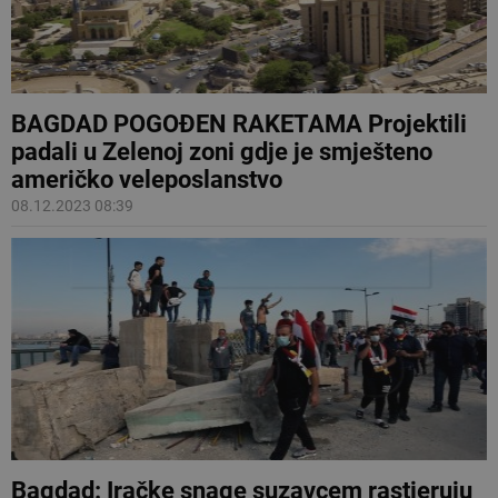
BAGDAD POGOĐEN RAKETAMA Projektili
padali u Zelenoj zoni gdje je smješteno
američko veleposlanstvo
08.12.2023 08:39
Bagdad: Iračke snage suzavcem rastjeruju