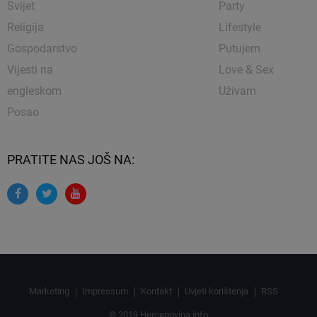
Svijet
Party
Religija
Lifestyle
Gospodarstvo
Putujem
Vijesti na
Love & Sex
engleskom
Uživam
Posao
PRATITE NAS JOŠ NA:
Marketing
Impressum
Kontakt
Uvjeti korištenja
RSS
© 2019 Hercegovina.info