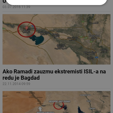
U dvije eksplozije u Bagdadu 78 mrtvih
03.07.2016 11:39
Ako Ramadi zauzmu ekstremisti ISIL-a na
redu je Bagdad
22.11.2014 09:59