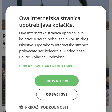
Ova internetska stranica
upotrebljava kolačiće.
Ova internetska stranica upotrebljava
Pogubljeno pet osoba osuđenih na smrtnu
kolačiće u svrhe poboljšanja korisničkog
kaznu
iskustva. Uporabom internetske stranice
05.07.2016 09:21
prihvaćate sve kolačiće sukladno našoj
Politici kolačića.
Podrobno
PRIKAŽI SVE PARTNERE
(1581) →
PRIHVATI SVE
ODBACI SVE
PRIKAŽI PODROBNOSTI