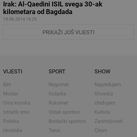
Irak: Al-Qaedini ISIL svega 30-ak
kilometara od Bagdada
18.06.2014 16:29
PRIKAŽI JOŠ VIJESTI
VIJESTI
SPORT
SHOW
BIH
Nogomet
Napredujem
Mostar
Košarka
Showbiz
Crna kronika
Rukomet
Uređujem
Istražili smo
Ostali sportovi
Kultura
Politika
Borilački sportovi
Zanimljivosti
Hrvatska
Tenis
Čitam