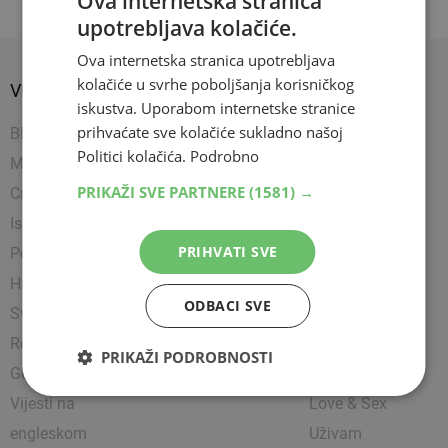
Ova internetska stranica
upotrebljava kolačiće.
Ova internetska stranica upotrebljava
kolačiće u svrhe poboljšanja korisničkog
VIJESTI
SPORT
SHOW
iskustva. Uporabom internetske stranice
prihvaćate sve kolačiće sukladno našoj
BIH
Nogomet
Napredujem
Politici kolačića.
Podrobno
Mostar
Košarka
Showbiz
PRIKAŽI SVE PARTNERE
(1581) →
Crna kronika
Rukomet
Uređujem
Istražili smo
Ostali sportovi
Kultura
PRIHVATI SVE
Politika
Borilački sportovi
Zanimljivosti
Hrvatska
Tenis
Čitam
ODBACI SVE
Svijet
Party
Religija
Lifestyle
PRIKAŽI PODROBNOSTI
Gospodarstvo
Putujem
Vijesti na
Love & Sex
engleskom
Uživam