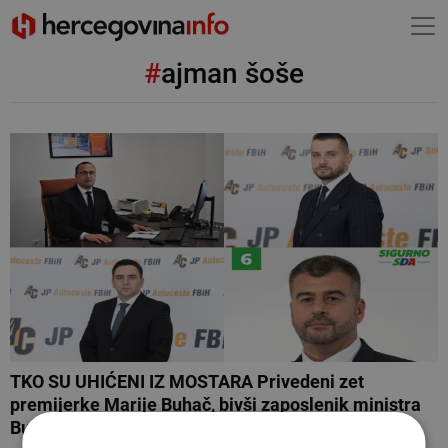
#
ajman šoše
TKO SU UHIĆENI IZ MOSTARA Privedeni zet
premijerke Marije Buhač, bivši zaposlenik ministra
Bunoze i mostarski HDZ-ovac