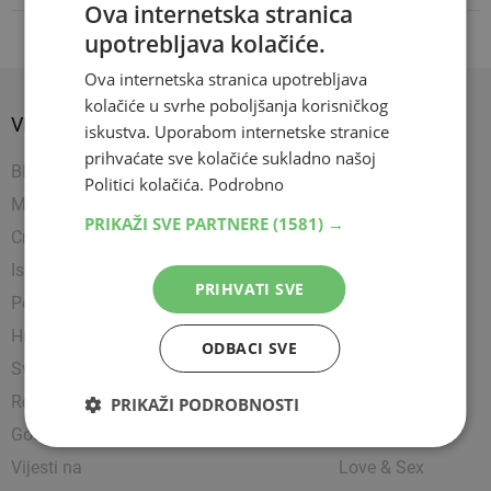
Ova internetska stranica
upotrebljava kolačiće.
Ova internetska stranica upotrebljava
kolačiće u svrhe poboljšanja korisničkog
VIJESTI
SPORT
SHOW
iskustva. Uporabom internetske stranice
prihvaćate sve kolačiće sukladno našoj
BIH
Nogomet
Napredujem
Politici kolačića.
Podrobno
Mostar
Košarka
Showbiz
PRIKAŽI SVE PARTNERE
(1581) →
Crna kronika
Rukomet
Uređujem
Istražili smo
Ostali sportovi
Kultura
PRIHVATI SVE
Politika
Borilački sportovi
Zanimljivosti
Hrvatska
Tenis
Čitam
ODBACI SVE
Svijet
Party
Religija
Lifestyle
PRIKAŽI PODROBNOSTI
Gospodarstvo
Putujem
Vijesti na
Love & Sex