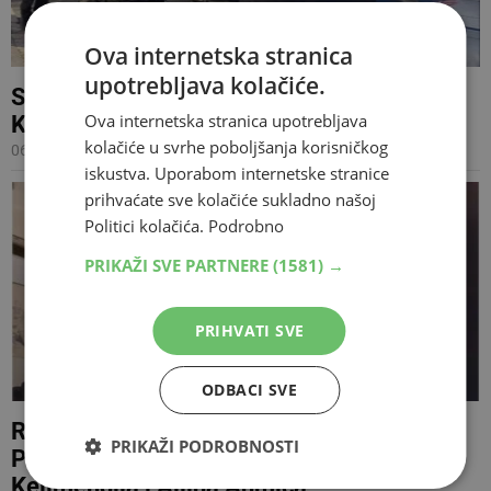
Ova internetska stranica
upotrebljava kolačiće.
SUD BiH Potvrđena optužnica protiv Elvisa
Ova internetska stranica upotrebljava
Keljmendija i Ajlina Ahmića
kolačiće u svrhe poboljšanja korisničkog
06.02.2025 16:53
iskustva. Uporabom internetske stranice
prihvaćate sve kolačiće sukladno našoj
Politici kolačića.
Podrobno
PRIKAŽI SVE PARTNERE
(1581) →
PRIHVATI SVE
ODBACI SVE
RAZOTKRILA IH SKY APLIKACIJA
PRIKAŽI PODROBNOSTI
Podignuta optužnica protiv Elvisa
Keljmendija i Ajlina Ahmića