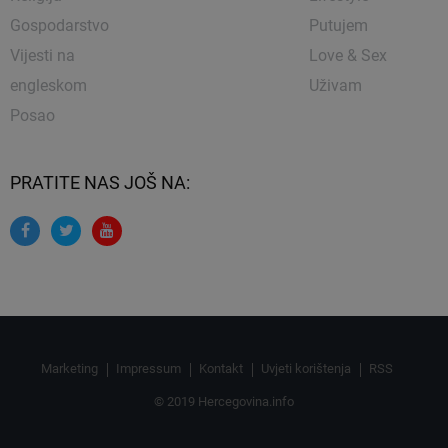
Gospodarstvo
Putujem
Vijesti na
Love & Sex
engleskom
Uživam
Posao
PRATITE NAS JOŠ NA:
Marketing
Impressum
Kontakt
Uvjeti korištenja
RSS
© 2019 Hercegovina.info