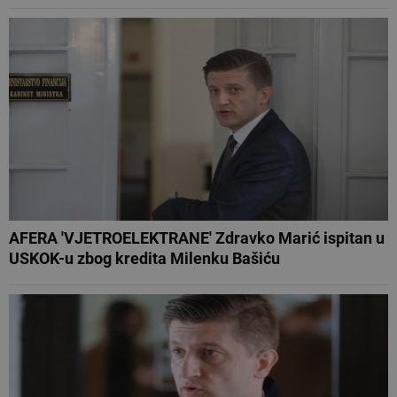
AFERA 'VJETROELEKTRANE' Zdravko Marić ispitan u
USKOK-u zbog kredita Milenku Bašiću