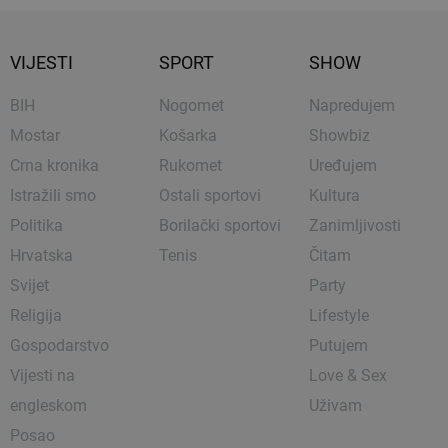
VIJESTI
SPORT
SHOW
BIH
Nogomet
Napredujem
Mostar
Košarka
Showbiz
Crna kronika
Rukomet
Uređujem
Istražili smo
Ostali sportovi
Kultura
Politika
Borilački sportovi
Zanimljivosti
Hrvatska
Tenis
Čitam
Svijet
Party
Religija
Lifestyle
Gospodarstvo
Putujem
Vijesti na
Love & Sex
engleskom
Uživam
Posao