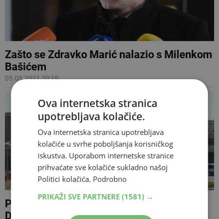
Zašto se Zdravko Marić nalazio s Milenkom
Bašićem
05.05.2021 20:19
Ova internetska stranica
upotrebljava kolačiće.
Ova internetska stranica upotrebljava
kolačiće u svrhe poboljšanja korisničkog
iskustva. Uporabom internetske stranice
prihvaćate sve kolačiće sukladno našoj
Politici kolačića.
Podrobno
PRIKAŽI SVE PARTNERE
(1581) →
POLOŽILI JAMČEVINU Milenko Bašić i
Dragan Stipić pušteni iz pritvora