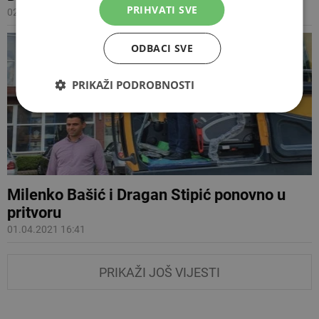
PRIHVATI SVE
02.04.2021 14:58
ODBACI SVE
PRIKAŽI PODROBNOSTI
Milenko Bašić i Dragan Stipić ponovno u
pritvoru
01.04.2021 16:41
PRIKAŽI JOŠ VIJESTI