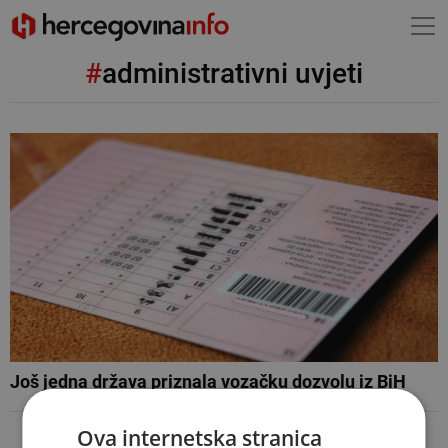
#
administrativni uvjeti
Još jedna država priznala vozačku dozvolu iz BiH
Ova internetska stranica