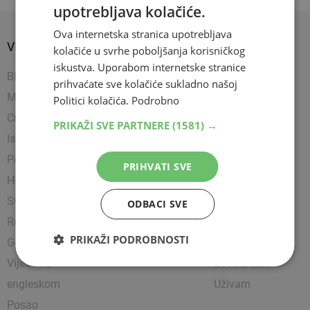
upotrebljava kolačiće.
Ova internetska stranica upotrebljava
VIJESTI
SPORT
SHOW
kolačiće u svrhe poboljšanja korisničkog
iskustva. Uporabom internetske stranice
BIH
Nogomet
Napredujem
prihvaćate sve kolačiće sukladno našoj
Mostar
Košarka
Showbiz
Politici kolačića.
Podrobno
Crna kronika
Rukomet
Uređujem
PRIKAŽI SVE PARTNERE
(1581) →
Istražili smo
Ostali sportovi
Kultura
Politika
Borilački sportovi
Zanimljivosti
PRIHVATI SVE
Hrvatska
Tenis
Čitam
Svijet
Party
ODBACI SVE
Religija
Lifestyle
PRIKAŽI PODROBNOSTI
Gospodarstvo
Putujem
Vijesti na
Love & Sex
engleskom
Uživam
Posao