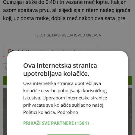
Quinzija i stiže do 0:40 i tri vezane meč lopte. Italijan
asom spašava prvu, ali slijedi sjajn ritern našeg igrača
koji, uz dosta muke, dobija meč nakon dva sata igre
TEKST SE NASTAVLJA ISPOD OGLASA
Dodajte Hercegovina.info među omiljene izvore
Ova internetska stranica
tenis
Tomislav Brkić
upotrebljava kolačiće.
VEZANI ČLANCI
Ova internetska stranica upotrebljava
kolačiće u svrhe poboljšanja korisničkog
iskustva. Uporabom internetske stranice
prihvaćate sve kolačiće sukladno našoj
Politici kolačića.
Podrobno
PRIKAŽI SVE PARTNERE
(1581) →