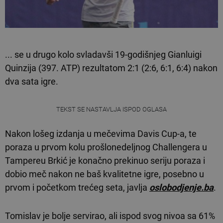
... se u drugo kolo svladavši 19-godišnjeg Gianluigi
Quinzija (397. ATP) rezultatom 2:1 (2:6, 6:1, 6:4) nakon
dva sata igre.
TEKST SE NASTAVLJA ISPOD OGLASA
Nakon lošeg izdanja u mečevima Davis Cup-a, te
poraza u prvom kolu prošlonedeljnog Challengera u
Tampereu Brkić je konačno prekinuo seriju poraza i
dobio meč nakon ne baš kvalitetne igre, posebno u
prvom i početkom trećeg seta, javlja
oslobodjenje.ba
.
Tomislav je bolje servirao, ali ispod svog nivoa sa 61%