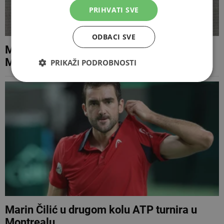
PRIHVATI SVE
ODBACI SVE
Marin Čilić poražen na ATP turniru u
Montrealu
PRIKAŽI PODROBNOSTI
Marin Čilić u drugom kolu ATP turnira u
Montrealu