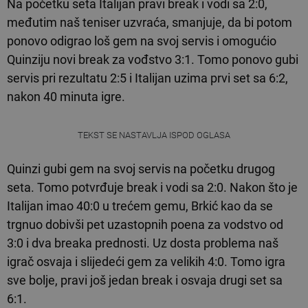
Na početku seta Italijan pravi break i vodi sa 2:0,
međutim naš teniser uzvraća, smanjuje, da bi potom
ponovo odigrao loš gem na svoj servis i omogućio
Quinziju novi break za vođstvo 3:1. Tomo ponovo gubi
servis pri rezultatu 2:5 i Italijan uzima prvi set sa 6:2,
nakon 40 minuta igre.
TEKST SE NASTAVLJA ISPOD OGLASA
Quinzi gubi gem na svoj servis na početku drugog
seta. Tomo potvrđuje break i vodi sa 2:0. Nakon što je
Italijan imao 40:0 u trećem gemu, Brkić kao da se
trgnuo dobivši pet uzastopnih poena za vodstvo od
3:0 i dva breaka prednosti. Uz dosta problema naš
igrač osvaja i slijedeći gem za velikih 4:0. Tomo igra
sve bolje, pravi još jedan break i osvaja drugi set sa
6:1.