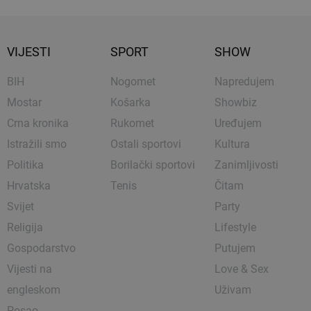
VIJESTI
SPORT
SHOW
BIH
Nogomet
Napredujem
Mostar
Košarka
Showbiz
Crna kronika
Rukomet
Uređujem
Istražili smo
Ostali sportovi
Kultura
Politika
Borilački sportovi
Zanimljivosti
Hrvatska
Tenis
Čitam
Svijet
Party
Religija
Lifestyle
Gospodarstvo
Putujem
Vijesti na
Love & Sex
engleskom
Uživam
Posao