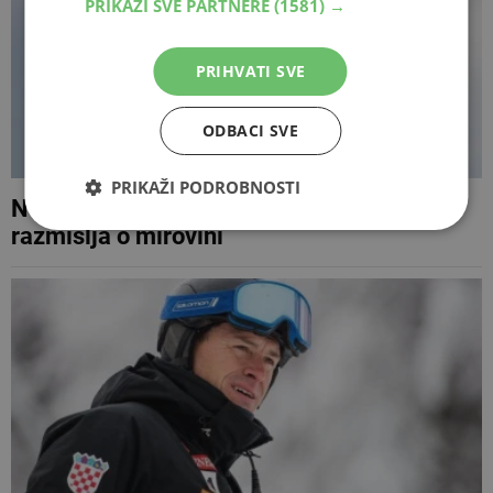
PRIKAŽI SVE PARTNERE
(1581) →
PRIHVATI SVE
ODBACI SVE
PRIKAŽI PODROBNOSTI
Nakon teške ozljede Lindsey Vonn
razmišlja o mirovini