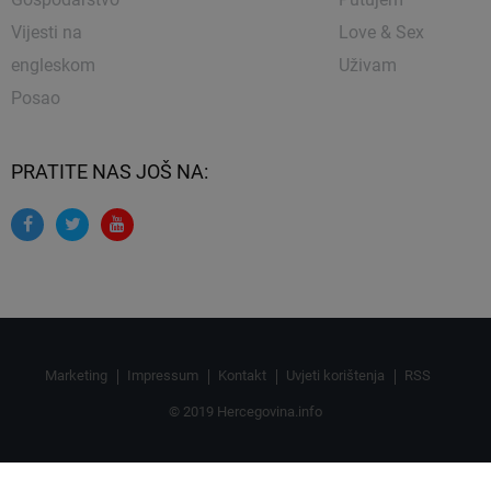
Vijesti na
Love & Sex
engleskom
Uživam
Posao
PRATITE NAS JOŠ NA:
Marketing
Impressum
Kontakt
Uvjeti korištenja
RSS
© 2019 Hercegovina.info