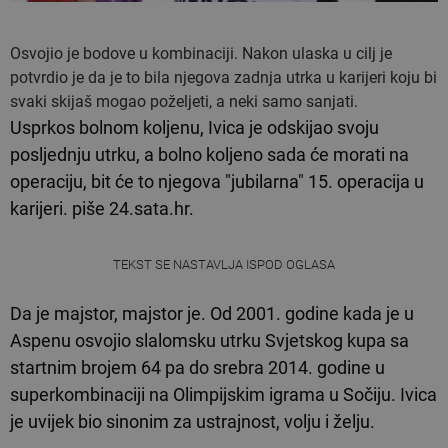
Osvojio je bodove u kombinaciji. Nakon ulaska u cilj je
potvrdio je da je to bila njegova zadnja utrka u karijeri koju bi
svaki skijaš mogao poželjeti, a neki samo sanjati.
Usprkos bolnom koljenu, Ivica je odskijao svoju
posljednju utrku, a bolno koljeno sada će morati na
operaciju, bit će to njegova "jubilarna" 15. operacija u
karijeri. piše 24.sata.hr.
TEKST SE NASTAVLJA ISPOD OGLASA
Da je majstor, majstor je. Od 2001. godine kada je u
Aspenu osvojio slalomsku utrku Svjetskog kupa sa
startnim brojem 64 pa do srebra 2014. godine u
superkombinaciji na Olimpijskim igrama u Sočiju. Ivica
je uvijek bio sinonim za ustrajnost, volju i želju.