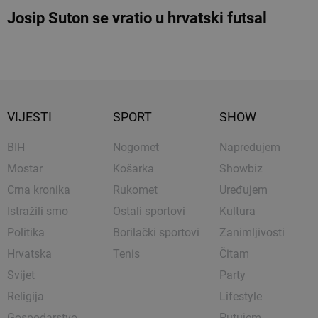
Josip Suton se vratio u hrvatski futsal
VIJESTI
SPORT
SHOW
BIH
Nogomet
Napredujem
Mostar
Košarka
Showbiz
Crna kronika
Rukomet
Uređujem
Istražili smo
Ostali sportovi
Kultura
Politika
Borilački sportovi
Zanimljivosti
Hrvatska
Tenis
Čitam
Svijet
Party
Religija
Lifestyle
Gospodarstvo
Putujem