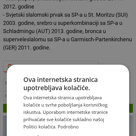
2012. godine
- Svjetski slalomski prvak sa SP-a u St. Moritzu (SUI)
2003. godine, srebro u superkombinaciji sa SP-a u
Schladmingu (AUT) 2013. godine, bronca u
superveleslalomu sa SP-a u Garmisch-Partenkirchenu
(GER) 2011. godine.
Dodajte Hercegovina.info među omiljene izvore
Ova internetska stranica
Ivica Kostelić
skijanje
Ivica Kostalić
upotrebljava kolačiće.
ivica kostelić ZOI
Ova internetska stranica upotrebljava
kolačiće u svrhe poboljšanja korisničkog
VEZANI ČLANCI
iskustva. Uporabom internetske stranice
prihvaćate sve kolačiće sukladno našoj
Politici kolačića.
Podrobno