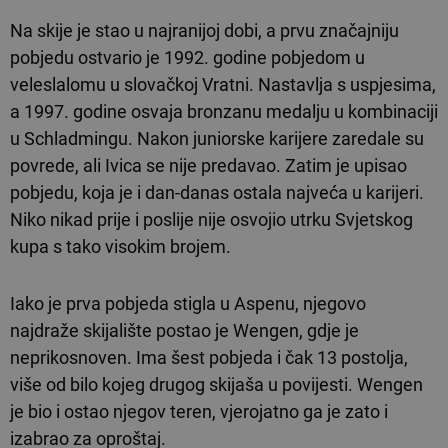
Na skije je stao u najranijoj dobi, a prvu značajniju
pobjedu ostvario je 1992. godine pobjedom u
veleslalomu u slovačkoj Vratni. Nastavlja s uspjesima,
a 1997. godine osvaja bronzanu medalju u kombinaciji
u Schladmingu. Nakon juniorske karijere zaredale su
povrede, ali Ivica se nije predavao. Zatim je upisao
pobjedu, koja je i dan-danas ostala najveća u karijeri.
Niko nikad prije i poslije nije osvojio utrku Svjetskog
kupa s tako visokim brojem.
Iako je prva pobjeda stigla u Aspenu, njegovo
najdraže skijalište postao je Wengen, gdje je
neprikosnoven. Ima šest pobjeda i čak 13 postolja,
više od bilo kojeg drugog skijaša u povijesti. Wengen
je bio i ostao njegov teren, vjerojatno ga je zato i
izabrao za oproštaj.