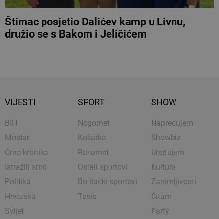
Štimac posjetio Dalićev kamp u Livnu,
družio se s Bakom i Jeličićem
VIJESTI
SPORT
SHOW
BIH
Nogomet
Napredujem
Mostar
Košarka
Showbiz
Crna kronika
Rukomet
Uređujem
Istražili smo
Ostali sportovi
Kultura
Politika
Borilački sportovi
Zanimljivosti
Hrvatska
Tenis
Čitam
Svijet
Party