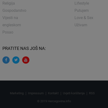
Religija
Lifestyle
Gospodarstvo
Putujem
Vijesti na
Love & Sex
engleskom
Uživam
Posao
PRATITE NAS JOŠ NA:
Marketing
Impressum
Kontakt
Uvjeti korištenja
RSS
© 2019 Hercegovina.info