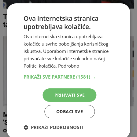
Trener Borca uzvratio Štimcu: Teren i
Ova internetska stranica
tablica pokazuju tko je najbolji
upotrebljava kolačiće.
Ova internetska stranica upotrebljava
kolačiće u svrhe poboljšanja korisničkog
iskustva. Uporabom internetske stranice
prihvaćate sve kolačiće sukladno našoj
Politici kolačića.
Podrobno
PRIKAŽI SVE PARTNERE
(1581) →
PRIHVATI SVE
ODBACI SVE
Marinović nakon pobjede nad Zrinjskim:
'Sasvim zaslužena pobjeda', Štimac: 'VAR
PRIKAŽI PODROBNOSTI
odluka nas je sasjekla'