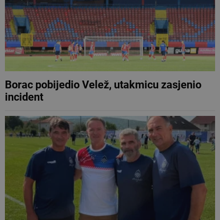
Borac pobijedio Velež, utakmicu zasjenio
incident