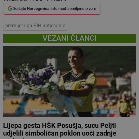
Dodajte Hercegovina.info među omiljene izvore
premijer liga BIH natjecanje
VEZANI ČLANCI
Lijepa gesta HŠK Posušja, sucu Peljti
udjelili simboličan poklon uoči zadnje