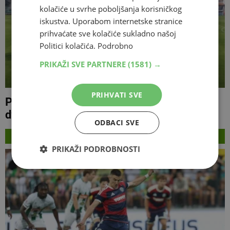
kolačiće u svrhe poboljšanja korisničkog
iskustva. Uporabom internetske stranice
prihvaćate sve kolačiće sukladno našoj
Politici kolačića.
Podrobno
PRIKAŽI SVE PARTNERE
(1581) →
PRIHVATI SVE
PREMIJER LIGA BiH Poznati sastavi za
dvoboj Širokog Brijega i Zvijezde 09
ODBACI SVE
NAJNOVIJE
PRIKAŽI PODROBNOSTI