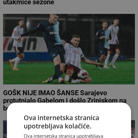
utakmice sezone
GOŠK NIJE IMAO ŠANSE Sarajevo
protutnjalo Gabelom i došlo Zrinjskom na
bod razlike
Ova internetska stranica
upotrebljava kolačiće.
Ova internetska stranica upotrebljava