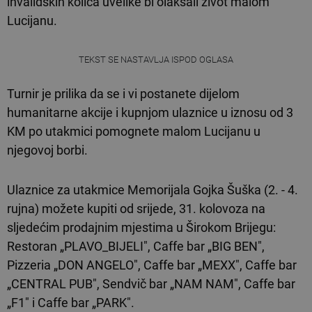
invalidskih kolica uvelike bi olakšali život malom
Lucijanu.
TEKST SE NASTAVLJA ISPOD OGLASA
Turnir je prilika da se i vi postanete dijelom
humanitarne akcije i kupnjom ulaznice u iznosu od 3
KM po utakmici pomognete malom Lucijanu u
njegovoj borbi.
Ulaznice za utakmice Memorijala Gojka Šuška (2. - 4.
rujna) možete kupiti od srijede, 31. kolovoza na
sljedećim prodajnim mjestima u Širokom Brijegu:
Restoran „PLAVO_BIJELI", Caffe bar „BIG BEN",
Pizzeria „DON ANGELO", Caffe bar „MEXX", Caffe bar
„CENTRAL PUB", Sendvič bar „NAM NAM", Caffe bar
„F1" i Caffe bar „PARK".