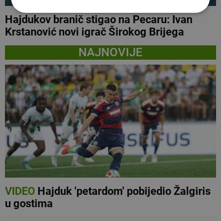
Hajdukov branič stigao na Pecaru: Ivan
Krstanović novi igrač Širokog Brijega
NAJNOVIJE
VIDEO
Hajduk 'petardom' pobijedio Žalgiris
u gostima