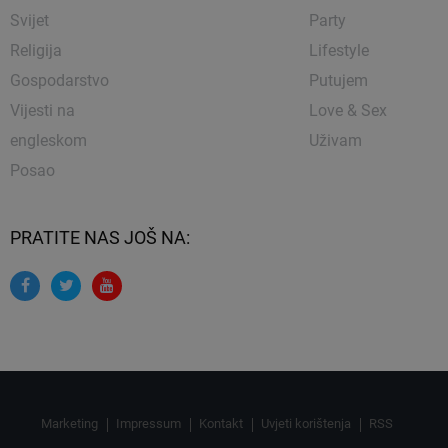
Svijet
Party
Religija
Lifestyle
Gospodarstvo
Putujem
Vijesti na
Love & Sex
engleskom
Uživam
Posao
PRATITE NAS JOŠ NA:
Marketing
Impressum
Kontakt
Uvjeti korištenja
RSS