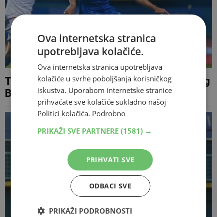
Ova internetska stranica
upotrebljava kolačiće.
Ova internetska stranica upotrebljava
kolačiće u svrhe poboljšanja korisničkog
Teška ozljeda mladog nogometaša Širokog
iskustva. Uporabom internetske stranice
Brijega, sezona za Bajkušu završena
prihvaćate sve kolačiće sukladno našoj
Politici kolačića.
Podrobno
PRIKAŽI SVE PARTNERE
(1581) →
PRIHVATI SVE
ODBACI SVE
PRIKAŽI PODROBNOSTI