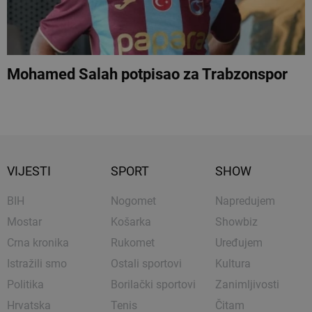
Mohamed Salah potpisao za Trabzonspor
VIJESTI
SPORT
SHOW
BIH
Nogomet
Napredujem
Mostar
Košarka
Showbiz
Crna kronika
Rukomet
Uređujem
Istražili smo
Ostali sportovi
Kultura
Politika
Borilački sportovi
Zanimljivosti
Hrvatska
Tenis
Čitam