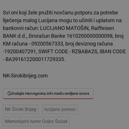
Svi oni koji žele pružiti novčanu potporu za potrebe
liječenja malog Lucijana mogu to učiniti i uplatom na
bankovni račun: LUCIJANO MATOŠIN, Raiffeisen
BANK d.d., žiroračun Banke 1610200000000098, broj
KM računa - 09200567333, broj deviznog računa
-19200407291, SWIFT CODE - RZBABA2S, IBAN CODE
- BA391612200011729335.
NK-Sirokibrijeg.com
Dodajte Hercegovina.info među omiljene izvore
NK Široki Brijeg
lucijano pomoć
Memorijalni turnir Gojko Šušak