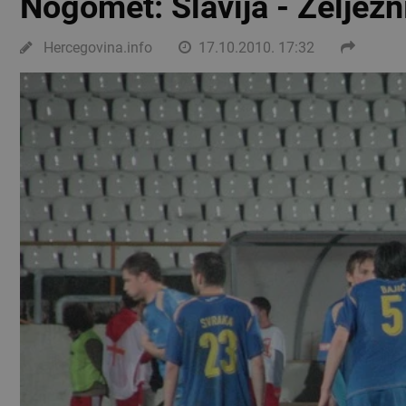
Nogomet: Slavija - Željezn
Hercegovina.info
17.10.2010. 17:32