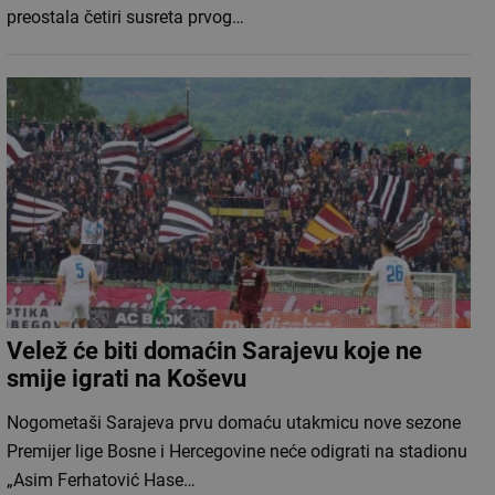
preostala četiri susreta prvog…
Velež će biti domaćin Sarajevu koje ne
smije igrati na Koševu
Nogometaši Sarajeva prvu domaću utakmicu nove sezone
Premijer lige Bosne i Hercegovine neće odigrati na stadionu
„Asim Ferhatović Hase…