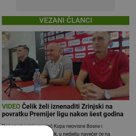
VEZANI ČLANCI
VIDEO
Čelik želi iznenaditi Zrinjski na
povratku Premijer ligu nakon šest godina
Prvi prvak i prvi osvajač Kupa neovisne Bosne i
Hercegovine, zenički Čelik, u nedjelju navečer će na