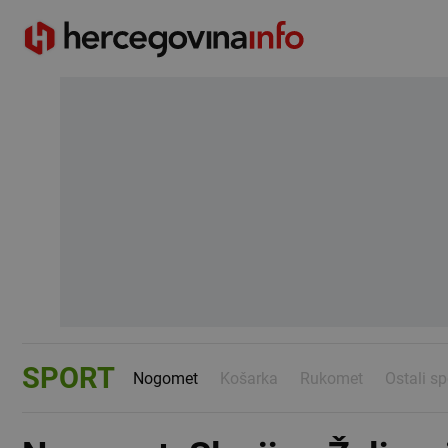
SPORT
Nogomet
Košarka
Rukomet
Ostali sp