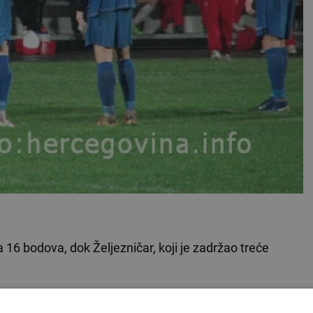
16 bodova, dok Željezničar, koji je zadržao treće
VLJA ISPOD OGLASA