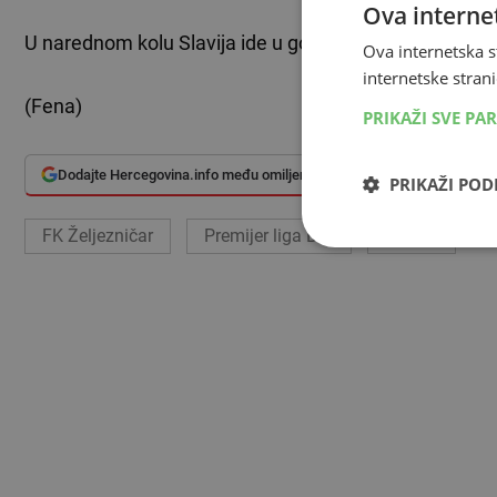
Ova internet
U narednom kolu Slavija ide u goste Leotaru, a Željez
Ova internetska s
internetske strani
(Fena)
PRIKAŽI SVE PA
Dodajte Hercegovina.info među omiljene izvore
PRIKAŽI PO
FK Željezničar
Premijer liga BiH
Slavija