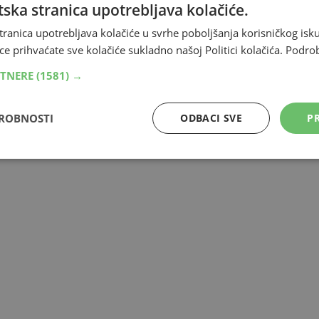
ska stranica upotrebljava kolačiće.
ničar u najvećem bh. derbiju dočekuje Sarajevo.
tranica upotrebljava kolačiće u svrhe poboljšanja korisničkog i
ce prihvaćate sve kolačiće sukladno našoj Politici kolačića.
Podro
RTNERE
(1581) →
DROBNOSTI
ODBACI SVE
PR