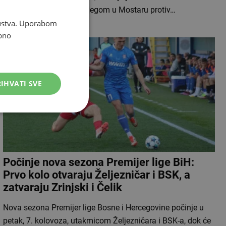
stadionu Pod Bijelim brijegom u Mostaru protiv…
skustva. Uporabom
bno
IHVATI SVE
Počinje nova sezona Premijer lige BiH:
Prvo kolo otvaraju Željezničar i BSK, a
zatvaraju Zrinjski i Čelik
Nova sezona Premijer lige Bosne i Hercegovine počinje u
petak, 7. kolovoza, utakmicom Željezničara i BSK-a, dok će