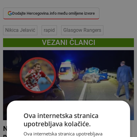
Dodajte Hercegovina.info među omiljene izvore
Nikica Jelavić
rapid
Glasgow Rangers
VEZANI ČLANCI
Ova internetska stranica
upotrebljava kolačiće.
Nikica Jelavić za dlaku izbjegao tešku
Ova internetska stranica upotrebljava
prometnu nesreću