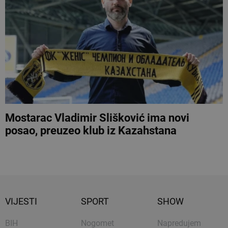
Mostarac Vladimir Slišković ima novi
posao, preuzeo klub iz Kazahstana
VIJESTI
SPORT
SHOW
BIH
Nogomet
Napredujem