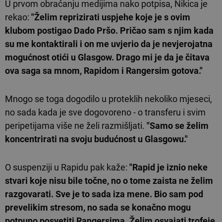
U prvom obraćanju medijima nako potpisa, Nikica je
rekao:
"Želim reprizirati uspjehe koje je s ovim
klubom postigao Dado Pršo. Pričao sam s njim kada
su me kontaktirali i on me uvjerio da je nevjerojatna
mogućnost otići u Glasgow. Drago mi je da je čitava
ova saga sa mnom, Rapidom i Rangersim gotova."
Mnogo se toga dogodilo u proteklih nekoliko mjeseci,
no sada kada je sve dogovoreno - o transferu i svim
peripetijama više ne želi razmišljati.
"Samo se želim
koncentrirati na svoju budućnost u Glasgowu."
O suspenziji u Rapidu pak kaže:
"Rapid je iznio neke
stvari koje nisu bile točne, no o tome zaista ne želim
razgovarati. Sve je to sada iza mene. Bio sam pod
prevelikim stresom, no sada se konačno mogu
potpuno posvetiti Rangersima. Želim osvajati trofeje,