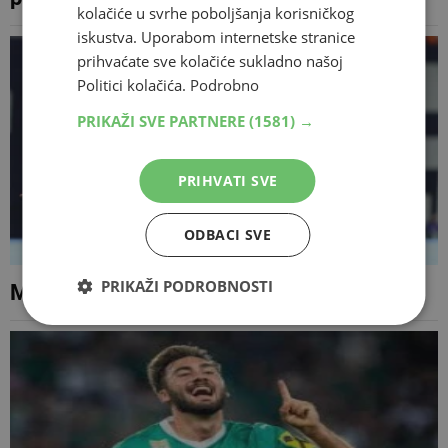
kolačiće u svrhe poboljšanja korisničkog
iskustva. Uporabom internetske stranice
prihvaćate sve kolačiće sukladno našoj
Politici kolačića.
Podrobno
PRIKAŽI SVE PARTNERE
(1581) →
PRIHVATI SVE
ODBACI SVE
PRIKAŽI PODROBNOSTI
Marko Rog se vraća na Maksimir