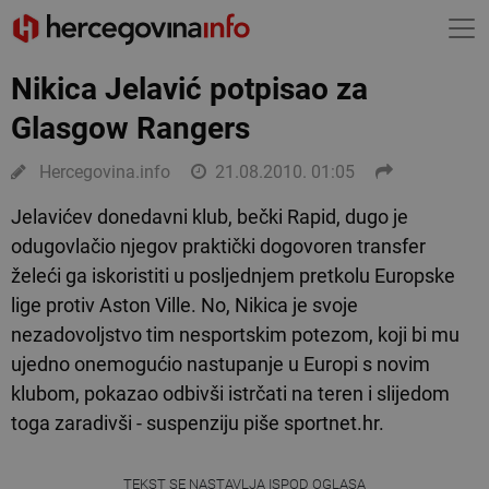
Nikica Jelavić potpisao za
Glasgow Rangers
Hercegovina.info
21.08.2010. 01:05
Jelavićev donedavni klub, bečki Rapid, dugo je
odugovlačio njegov praktički dogovoren transfer
želeći ga iskoristiti u posljednjem pretkolu Europske
lige protiv Aston Ville. No, Nikica je svoje
nezadovoljstvo tim nesportskim potezom, koji bi mu
ujedno onemogućio nastupanje u Europi s novim
klubom, pokazao odbivši istrčati na teren i slijedom
toga zaradivši - suspenziju piše sportnet.hr.
TEKST SE NASTAVLJA ISPOD OGLASA