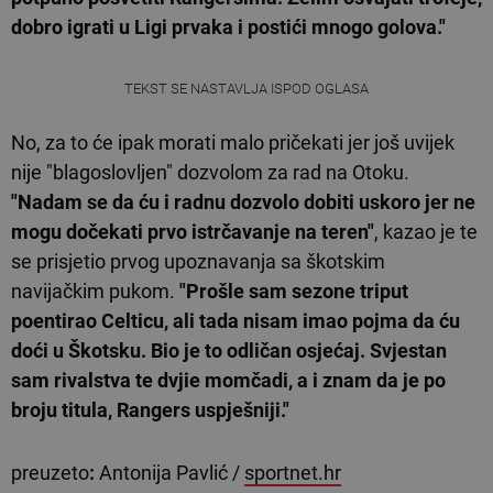
dobro igrati u Ligi prvaka i postići mnogo golova."
TEKST SE NASTAVLJA ISPOD OGLASA
No, za to će ipak morati malo pričekati jer još uvijek
nije "blagoslovljen" dozvolom za rad na Otoku.
"Nadam se da ću i radnu dozvolo dobiti uskoro jer ne
mogu dočekati prvo istrčavanje na teren"
, kazao je te
se prisjetio prvog upoznavanja sa škotskim
navijačkim pukom.
"Prošle sam sezone triput
poentirao Celticu, ali tada nisam imao pojma da ću
doći u Škotsku. Bio je to odličan osjećaj. Svjestan
sam rivalstva te dvjie momčadi, a i znam da je po
broju titula, Rangers uspješniji."
preuzeto
:
Antonija Pavlić /
sportnet.hr