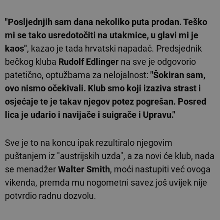
"Posljednjih sam dana nekoliko puta prodan. Teško
mi se tako usredotočiti na utakmice, u glavi mi je
kaos"
, kazao je tada hrvatski napadač. Predsjednik
bečkog kluba
Rudolf Edlinger
na sve je odgovorio
patetično, optužbama za nelojalnost:
"Šokiran sam,
ovo nismo očekivali. Klub smo koji izaziva strast i
osjećaje te je takav njegov potez pogrešan. Posred
lica je udario i navijače i suigrače i Upravu."
Sve je to na koncu ipak rezultiralo njegovim
puštanjem iz "austrijskih uzda", a za novi će klub, nada
se menadžer
Walter Smith
, moći nastupiti već ovoga
vikenda, premda mu nogometni savez još uvijek nije
potvrdio radnu dozvolu.