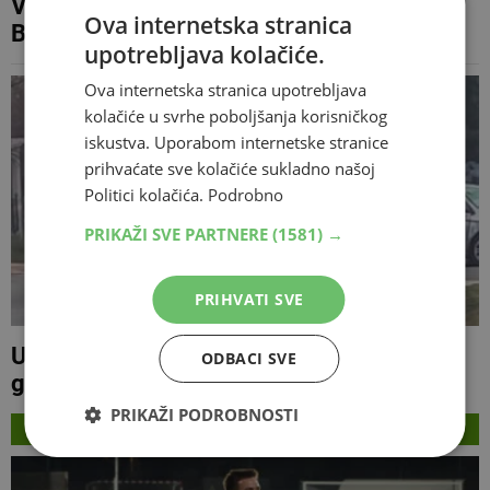
Vinko Marinović najavljuje prolaz u
Ova internetska stranica
Bugarskoj
upotrebljava kolačiće.
Ova internetska stranica upotrebljava
kolačiće u svrhe poboljšanja korisničkog
iskustva. Uporabom internetske stranice
prihvaćate sve kolačiće sukladno našoj
Politici kolačića.
Podrobno
PRIKAŽI SVE PARTNERE
(1581) →
PRIHVATI SVE
U napadu kod Mostara teško ozlijeđen 36-
ODBACI SVE
godišnjak
PRIKAŽI PODROBNOSTI
NAJNOVIJE