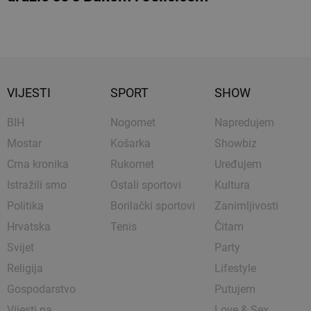
VIJESTI
SPORT
SHOW
BIH
Nogomet
Napredujem
Mostar
Košarka
Showbiz
Crna kronika
Rukomet
Uređujem
Istražili smo
Ostali sportovi
Kultura
Politika
Borilački sportovi
Zanimljivosti
Hrvatska
Tenis
Čitam
Svijet
Party
Religija
Lifestyle
Gospodarstvo
Putujem
Vijesti na
Love & Sex