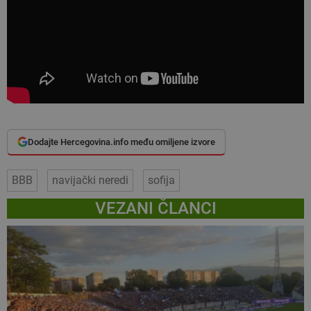
Dodajte Hercegovina.info među omiljene izvore
BBB
navijački neredi
sofija
VEZANI ČLANCI