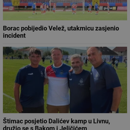
Borac pobijedio Velež, utakmicu zasjenio
incident
Štimac posjetio Dalićev kamp u Livnu,
družio se s Bakom i Jeličićem