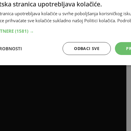
ska stranica upotrebljava kolačiće.
VLJA ISPOD OGLASA
tranica upotrebljava kolačiće u svrhe poboljšanja korisničkog i
ce prihvaćate sve kolačiće sukladno našoj Politici kolačića.
Podro
a, a potom i dodjela pehara koji je pobjednicima uručio
RTNERE
(1581) →
DROBNOSTI
ODBACI SVE
PR