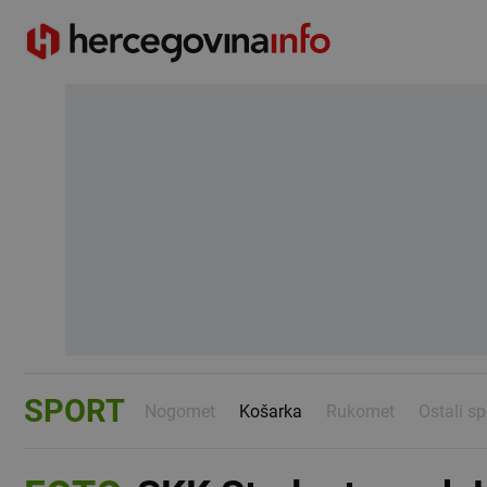
SPORT
Nogomet
Košarka
Rukomet
Ostali sp