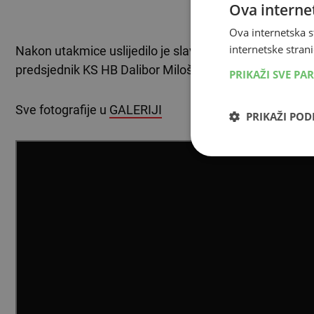
Ova internet
TEKST SE NASTA
Ova internetska s
internetske strani
Nakon utakmice uslijedilo je slavlje košarkaša Student
predsjednik KS HB Dalibor Miloš.
PRIKAŽI SVE PA
Sve fotografije u
GALERIJI
PRIKAŽI PO