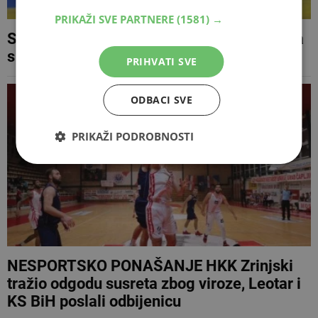
PRIKAŽI SVE PARTNERE
(1581) →
Sparsi preko Leotara do finala Kupa i meča
s Igokeom
PRIHVATI SVE
ODBACI SVE
PRIKAŽI PODROBNOSTI
NESPORTSKO PONAŠANJE HKK Zrinjski
tražio odgodu susreta zbog viroze, Leotar i
KS BiH poslali odbijenicu