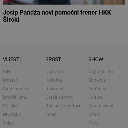
Josip Pandža novi pomoćni trener HKK
Široki
VIJESTI
SPORT
SHOW
BIH
Nogomet
Napredujem
Mostar
Košarka
Showbiz
Crna kronika
Rukomet
Uređujem
Istražili smo
Ostali sportovi
Kultura
Politika
Borilački sportovi
Zanimljivosti
Hrvatska
Tenis
Čitam
Svijet
Party