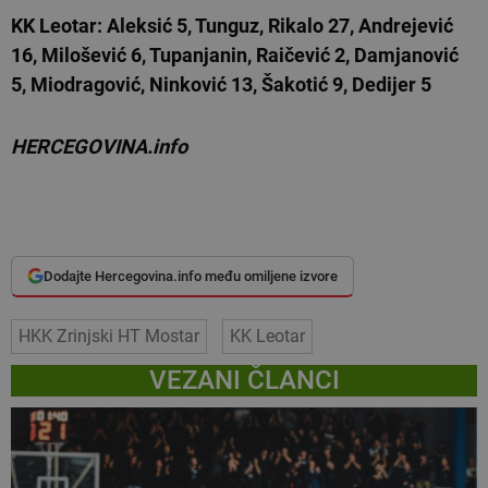
KK Leotar: Aleksić 5, Tunguz, Rikalo 27, Andrejević
16, Milošević 6, Tupanjanin, Raičević 2, Damjanović
5, Miodragović, Ninković 13, Šakotić 9, Dedijer 5
HERCEGOVINA.info
Dodajte Hercegovina.info među omiljene izvore
HKK Zrinjski HT Mostar
KK Leotar
VEZANI ČLANCI