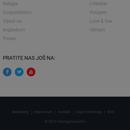
Religija
Lifestyle
Gospodarstvo
Putujem
Vijesti na
Love & Sex
engleskom
Uživam
Posao
PRATITE NAS JOŠ NA:
Marketing
Impressum
Kontakt
Uvjeti korištenja
RSS
© 2019 Hercegovina.info