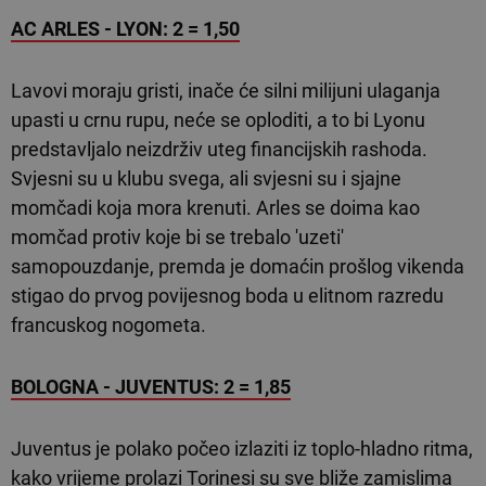
AC ARLES - LYON: 2 = 1,50
Lavovi moraju gristi, inače će silni milijuni ulaganja
upasti u crnu rupu, neće se oploditi, a to bi Lyonu
predstavljalo neizdrživ uteg financijskih rashoda.
Svjesni su u klubu svega, ali svjesni su i sjajne
momčadi koja mora krenuti. Arles se doima kao
momčad protiv koje bi se trebalo 'uzeti'
samopouzdanje, premda je domaćin prošlog vikenda
stigao do prvog povijesnog boda u elitnom razredu
francuskog nogometa.
BOLOGNA - JUVENTUS: 2 = 1,85
Juventus je polako počeo izlaziti iz toplo-hladno ritma,
kako vrijeme prolazi Torinesi su sve bliže zamislima