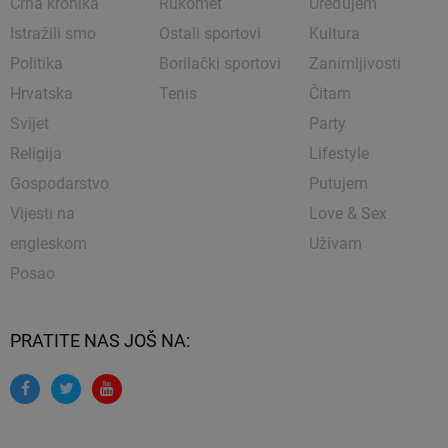
Crna kronika
Rukomet
Uređujem
Istražili smo
Ostali sportovi
Kultura
Politika
Borilački sportovi
Zanimljivosti
Hrvatska
Tenis
Čitam
Svijet
Party
Religija
Lifestyle
Gospodarstvo
Putujem
Vijesti na
Love & Sex
engleskom
Uživam
Posao
PRATITE NAS JOŠ NA: