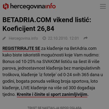
BETADRIA.COM vikend listić:
Koeficijent 26,84
Hercegovina.info
22.10.2010. 12:01
REGISTRIRAJTE SE
za klađenje na BetAdria.com
kako biste iskoristili mogućnosti koje Vam nudimo:
Bonus od 10-25% na SVAKOM listiću sa šest ili više
parova, jednostavnost klađenja bez manipulativnih
troškova, klađenje 'iz fotelje' od 0-24 svih 365 dana u
godini, bogata ponuda velikog broja sportova, loto
klađenje, LIVE klađenje na više od 300 događaja
tjedno.
Krenite i činite si sport zanimljivijim
.
TEKST SE NASTAVLJA ISPOD OGLASA