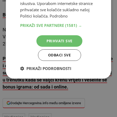
iskustva. Uporabom internetske stranice
prihvaćate sve kolačiće sukladno našoj
BONUS 10%
Politici kolačića.
Podrobno
PRIKAŽI SVE PARTNERE
(1581) →
Na šest odigranih parova BONUS iznosi 10%. Ako će
Vaš listić imati više parova, bonus će biti veći, sve do
PRIHVATI SVE
25%.
ODBACI SVE
PS. Da li ste provjerili naše Casino igre? Logirajte se
i osjetite autentični ugođaj casina u svojoj dnevnoj
PRIKAŽI PODROBNOSTI
sobi. Zaigraj klasične Casino igre i osjetite napetost
u trenutku kada se valjci krenu vrtjeti i veselite se
bonus igrama: od sada i online.
Dodajte Hercegovina.info među omiljene izvore