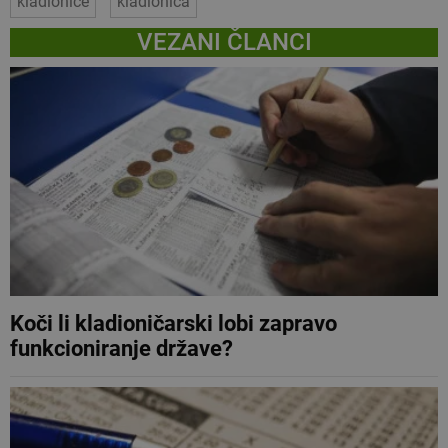
kladionice
kladionica
VEZANI ČLANCI
Koči li kladioničarski lobi zapravo
funkcioniranje države?