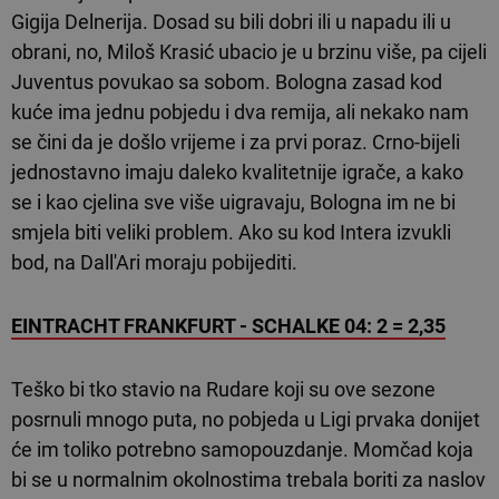
Gigija Delnerija. Dosad su bili dobri ili u napadu ili u
obrani, no, Miloš Krasić ubacio je u brzinu više, pa cijeli
Juventus povukao sa sobom. Bologna zasad kod
kuće ima jednu pobjedu i dva remija, ali nekako nam
se čini da je došlo vrijeme i za prvi poraz. Crno-bijeli
jednostavno imaju daleko kvalitetnije igrače, a kako
se i kao cjelina sve više uigravaju, Bologna im ne bi
smjela biti veliki problem. Ako su kod Intera izvukli
bod, na Dall'Ari moraju pobijediti.
EINTRACHT FRANKFURT - SCHALKE 04: 2 = 2,35
Teško bi tko stavio na Rudare koji su ove sezone
posrnuli mnogo puta, no pobjeda u Ligi prvaka donijet
će im toliko potrebno samopouzdanje. Momčad koja
bi se u normalnim okolnostima trebala boriti za naslov