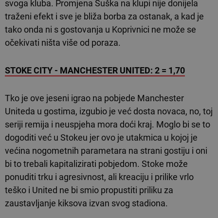
svoga kluba. Promjena Šuška na klupi nije donijela
traženi efekt i sve je bliža borba za ostanak, a kad je
tako onda ni s gostovanja u Koprivnici ne može se
očekivati ništa više od poraza.
STOKE CITY - MANCHESTER UNITED: 2 = 1,70
Tko je ove jeseni igrao na pobjede Manchester
Uniteda u gostima, izgubio je već dosta novaca, no, toj
seriji remija i neuspjeha mora doći kraj. Moglo bi se to
dogoditi već u Stokeu jer ovo je utakmica u kojoj je
većina nogometnih parametara na strani gostiju i oni
bi to trebali kapitalizirati pobjedom. Stoke može
ponuditi trku i agresivnost, ali kreaciju i prilike vrlo
teško i United ne bi smio propustiti priliku za
zaustavljanje kiksova izvan svog stadiona.