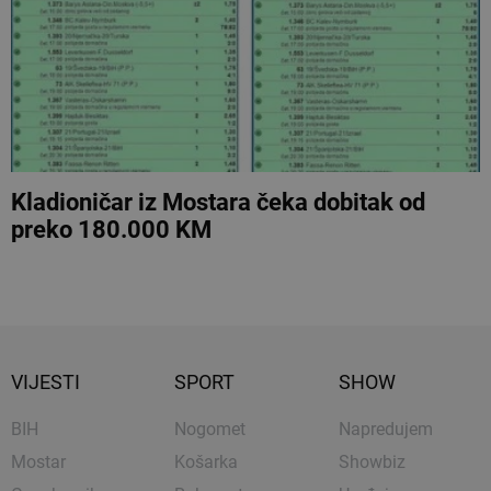
Kladioničar iz Mostara čeka dobitak od
preko 180.000 KM
VIJESTI
SPORT
SHOW
BIH
Nogomet
Napredujem
Mostar
Košarka
Showbiz