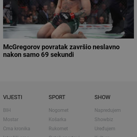
McGregorov povratak završio neslavno
nakon samo 69 sekundi
VIJESTI
SPORT
SHOW
BIH
Nogomet
Napredujem
Mostar
Košarka
Showbiz
Crna kronika
Rukomet
Uređujem