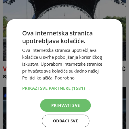
Ova internetska stranica
upotrebljava kolačiće.
Ova internetska stranica upotrebljava
kolačiće u svrhe poboljšanja korisničkog
iskustva. Uporabom internetske stranice
VIDEO
Trump danas slavi 80. rođendan UFC
prihvaćate sve kolačiće sukladno našoj
spektaklom u Bijeloj kući
Politici kolačića.
Podrobno
PRIKAŽI SVE PARTNERE
(1581) →
PRIHVATI SVE
ODBACI SVE