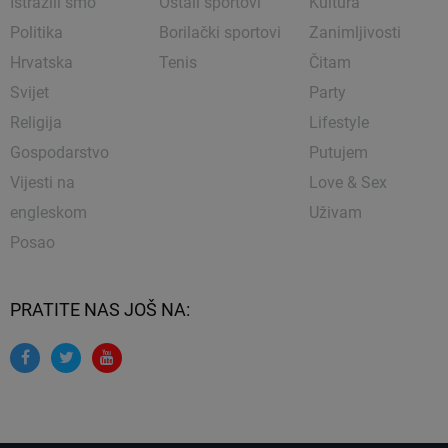
Istražili smo
Ostali sportovi
Kultura
Politika
Borilački sportovi
Zanimljivosti
Hrvatska
Tenis
Čitam
Svijet
Party
Religija
Lifestyle
Gospodarstvo
Putujem
Vijesti na
Love & Sex
engleskom
Uživam
Posao
PRATITE NAS JOŠ NA: