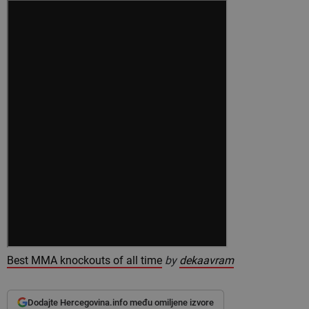
Best MMA knockouts of all time
by
dekaavram
Dodajte Hercegovina.info među omiljene izvore