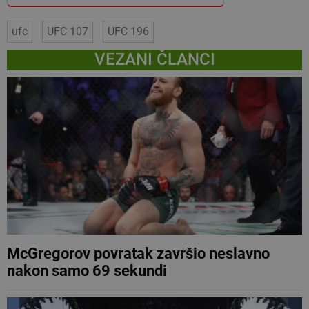
ufc
UFC 107
UFC 196
VEZANI ČLANCI
McGregorov povratak završio neslavno
nakon samo 69 sekundi