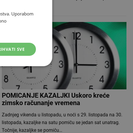
godine završava ljetno…
skustva. Uporabom
bno
IHVATI SVE
POMICANJE KAZALJKI Uskoro kreće
zimsko računanje vremena
Zadnjeg vikenda u listopadu, u noći s 29. listopada na 30.
listopada, kazaljke na satu pomiču se jedan sat unatrag.
Točnije, kazaljke se pomiču…