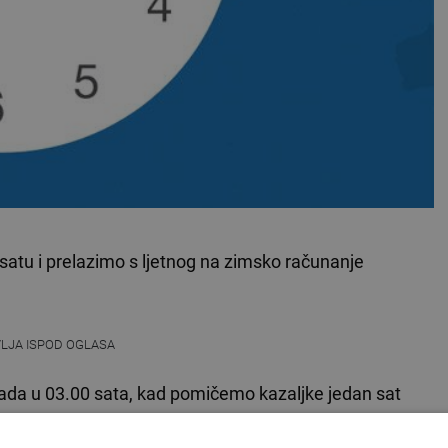
satu i prelazimo s ljetnog na zimsko računanje
VLJA ISPOD OGLASA
ada u 03.00 sata, kad pomičemo kazaljke jedan sat