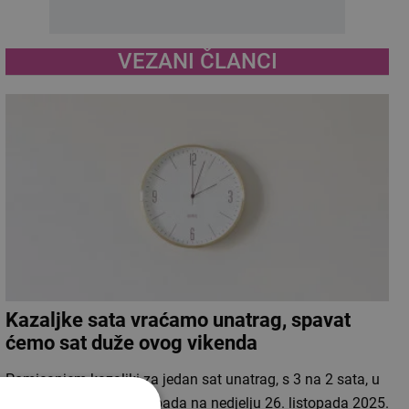
VEZANI ČLANCI
Kazaljke sata vraćamo unatrag, spavat
ćemo sat duže ovog vikenda
Pomicanjem kazaljki za jedan sat unatrag, s 3 na 2 sata, u
noći sa subote 25. listopada na nedjelju 26. listopada 2025.