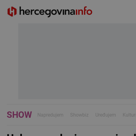
SHOW
Napredujem
Showbiz
Uređujem
Kultur