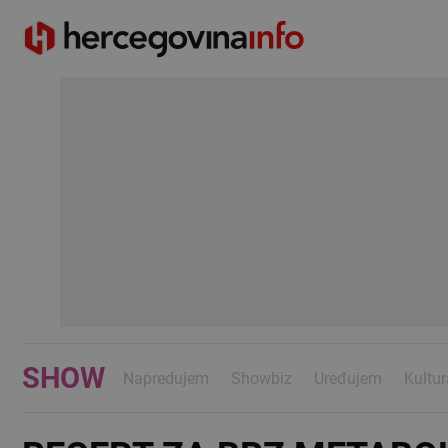
SHOW
Napredujem
Showbiz
Uređujem
Kultur