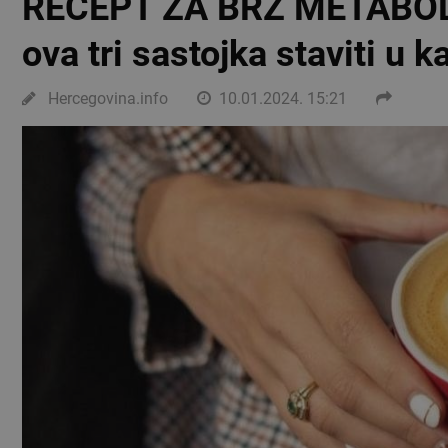
RECEPT ZA BRZ METABOL
ova tri sastojka staviti u k
Hercegovina.info
10.01.2024. 15:21