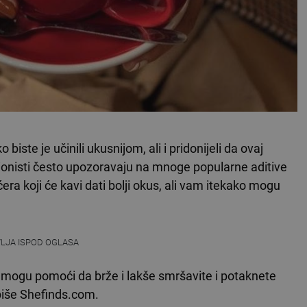
iste je učinili ukusnijom, ali i pridonijeli da ovaj
icionisti često upozoravaju na mnoge popularne aditive
ra koji će kavi dati bolji okus, ali vam itekako mogu
VLJA ISPOD OGLASA
 mogu pomoći da brže i lakše smršavite i potaknete
piše Shefinds.com.