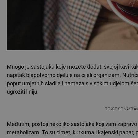
Mnogo je sastojaka koje možete dodati svojoj kavi kako b
napitak blagotvorno djeluje na cijeli organizam. Nutr
poput umjetnih sladila i namaza s visokim udjelom šeće
ugroziti liniju.
TEKST SE NASTA
Međutim, postoji nekoliko sastojaka koji vam zapravo
metabolizam. To su cimet, kurkuma i kajenski papar, 