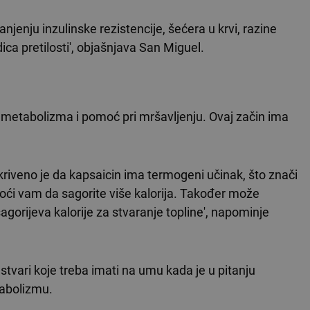
enju inzulinske rezistencije, šećera u krvi, razine
ica pretilosti', objašnjava San Miguel.
 metabolizma i pomoć pri mršavljenju. Ovaj začin ima
tkriveno je da kapsaicin ima termogeni učinak, što znači
i vam da sagorite više kalorija. Također može
gorijeva kalorije za stvaranje topline', napominje
stvari koje treba imati na umu kada je u pitanju
tabolizmu.