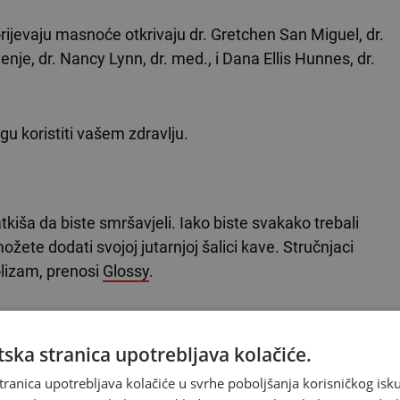
rijevaju masnoće otkrivaju dr. Gretchen San Miguel, dr.
nje, dr. Nancy Lynn, dr. med., i Dana Ellis Hunnes, dr.
u koristiti vašem zdravlju.
tkiša da biste smršavjeli. Iako biste svakako trebali
ožete dodati svojoj jutarnjoj šalici kave. Stručnjaci
lizam, prenosi
Glossy
.
es kaže kako je kava s dodatkom cimeta prava
ska stranica upotrebljava kolačiće.
tranica upotrebljava kolačiće u svrhe poboljšanja korisničkog i
 objašnjava ona.