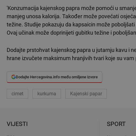
'Konzumacija kajenskog papra može pomoći u smanjenju 
manjeg unosa kalorija. Također može povećati osjećaj 
težine. Studije pokazuju da kapsaicin može poboljšati o
Ovaj učinak može doprinijeti gubitku težine i poboljšanj
Dodajte prstohvat kajenskog papra u jutarnju kavu i n
hrane izvučete maksimum hranjivih tvari koje su vam
Dodajte Hercegovina.info među omiljene izvore
cimet
kurkuma
Kajenski papar
VIJESTI
SPORT