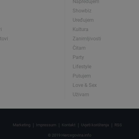
Napredujem
Showbiz
Uređujem
i
Kultura
tovi
Zanimljivosti
Čitam
Party
Lifestyle
Putujem
Love & Sex
Uživam
Marketing
Impressum
Kontakt
Uvjeti korištenja
RSS
© 2019 Hercegovina.info