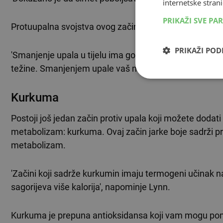
internetske strani
PRIKAŽI SVE PA
Protuupalna svojstva ovog začina mogu vam pomoći d
PRIKAŽI PO
'Smanjenje upala u tijelu ima gotovo izravan utjecaj na
težine. Smanjenjem upale vaš metabolizam može učinko
Kurkuma
Postoji još jedan začin protiv upala koji možete dodati
metabolizam: kurkuma. Ovaj začin jarke boje sadrži pr
metabolizam.
'Začini koji sadrže kurkumin imaju termogeni učinak na t
sagorijeva više kalorija', napominje Lynn.
Kurkuma je prepuna antioksidansa koji vam mogu pomo