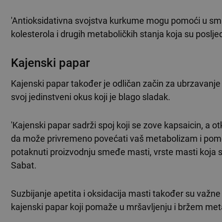
'Antioksidativna svojstva kurkume mogu pomoći u smanj
kolesterola i drugih metaboličkih stanja koja su posljed
Kajenski papar
Kajenski papar također je odličan začin za ubrzavanje
svoj jedinstveni okus koji je blago sladak.
'Kajenski papar sadrži spoj koji se zove kapsaicin, a o
da može privremeno povećati vaš metabolizam i pomoć
potaknuti proizvodnju smeđe masti, vrste masti koja sa
Sabat.
Suzbijanje apetita i oksidacija masti također su važne 
kajenski papar koji pomaže u mršavljenju i bržem me