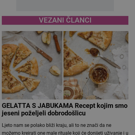
VEZANI ČLANCI
GELATTA S JABUKAMA Recept kojim smo
jeseni poželjeli dobrodošlicu
Ljeto nam se polako bliži kraju, ali to ne znači da ne
možemo kreirati one male rituale koji će donijeti uživanje i u