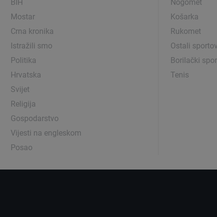
BIH
Nogomet
Mostar
Košarka
Crna kronika
Rukomet
Istražili smo
Ostali sportov
Politika
Borilački spor
Hrvatska
Tenis
Svijet
Religija
Gospodarstvo
Vijesti na engleskom
Posao