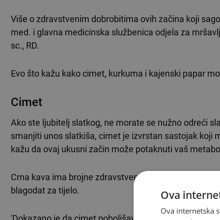
Više o zdravstvenim dobrobitima ovih začina koji sago
med. i glavna medicinska službenica odjela za mršavlje
sc., RD.
Evo što kažu kako cimet, kurkuma i kajenski papar mog
Cimet
Ako ste ljubitelj slatkog, ne morate se nužno odreći sla
smanjiti unos slatkiša, cimet je izvrstan sastojak koji m
kažu da ovaj ukusni začin može potaknuti vaš metabo
Crna kava ima brojne zdravstvene dobrobiti, no Hunn
blagodat za tijelo.
Ova internet
Ova internetska s
'Dokazano je da cimet poboljšava inzulinski odgovor',