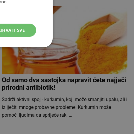
bno
IHVATI SVE
Od samo dva sastojka napravit ćete najjači
prirodni antibiotik!
Sadrži aktivni spoj - kurkumin, koji može smanjiti upalu, ali i
izliječiti mnoge probavne probleme. Kurkumin može
pomoći ljudima da spriječe rak. …