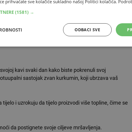
ce prihvaćate sve kolačiće sukladno našoj Politici kolačića.
Podro
RTNERE
(1581) →
a brže izgubite kilograme.
DROBNOSTI
ODBACI SVE
PR
 sprječavanje ili smanjenje pretilosti i ukupne tjelesne
vitije sagorijevati kalorije', kaže Hunnes.
 svojoj kavi svaki dan kako biste pokrenuli svoj
otuupalni sastojak zvan kurkumin, koji ubrzava vaš
ijelo i uzrokuju da tijelo proizvodi više topline, čime se
ći da postignete svoje ciljeve mršavljenja.