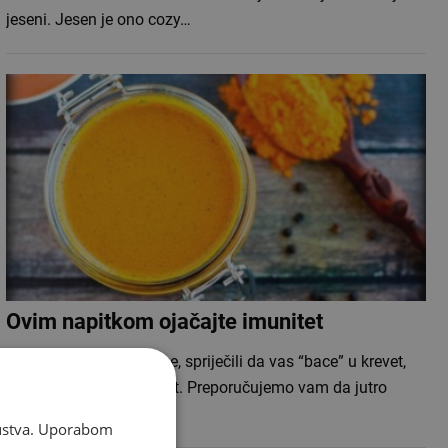
jeseni. Jesen je ono cozy…
Ovim napitkom ojačajte imunitet
Da biste pobijedili viruse, spriječili da vas “bace” u krevet,
važno je ojačati imunitet. Preporučujemo vam da jutro
&ldquo…
skustva. Uporabom