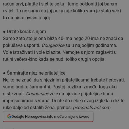
račun prvi, platite i sjetite se tu i tamo pokloniti joj barem
cvijet. To ne samo da joj pokazuje koliko vam je stalo već i
to da niste ovisni o njoj.
● Držite korak s njom
Samo zato što je ona bliža 40-ima nego 20-ima ne znači da
pokušava usporiti.
Cougarsice
su u najboljim godinama.
Vole istraživati i vole izlazite. Nemojte s njom zaglaviti u
rutini večera-kino kada se nudi toliko drugih opcija.
● Šarmirajte njezine prijateljice
Ne, to ne znači da s njezinim prijateljicama trebate flertovati,
samo budite šarmantni. Postoji razlika između toga ako
niste znali.
Cougarsice
žele da njezine prijateljice budu
impresionirana s vama. Držite do sebe i svog izgleda i držite
ruke dalje od ostalih žena, prenosi
personals.aol.com
.
Dodajte Hercegovina.info među omiljene izvore