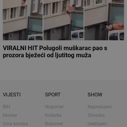
VIRALNI HIT Polugoli muškarac pao s
prozora bježeći od ljutitog muža
VIJESTI
SPORT
SHOW
BIH
Nogomet
Napredujem
Mostar
Košarka
Showbiz
Crna kronika
Rukomet
Uređujem