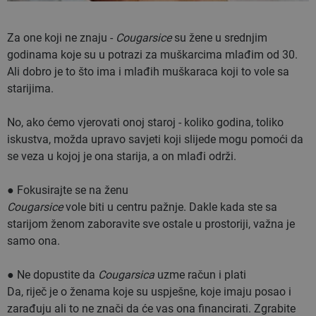
Za one koji ne znaju -
Cougarsice
su žene u srednjim
godinama koje su u potrazi za muškarcima mlađim od 30.
Ali dobro je to što ima i mlađih muškaraca koji to vole sa
starijima.
No, ako ćemo vjerovati onoj staroj - koliko godina, toliko
iskustva, možda upravo savjeti koji slijede mogu pomoći da
se veza u kojoj je ona starija, a on mlađi održi.
● Fokusirajte se na ženu
Cougarsice
vole biti u centru pažnje. Dakle kada ste sa
starijom ženom zaboravite sve ostale u prostoriji, važna je
samo ona.
● Ne dopustite da
Cougarsica
uzme račun i plati
Da, riječ je o ženama koje su uspješne, koje imaju posao i
zarađuju ali to ne znači da će vas ona financirati. Zgrabite