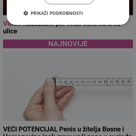
PRIKAŽI PODROBNOSTI
VIDEO
Razuzdani par imao seks na sred
ulice
NAJNOVIJE
VEĆI POTENCIJAL Penis u žitelja Bosne i