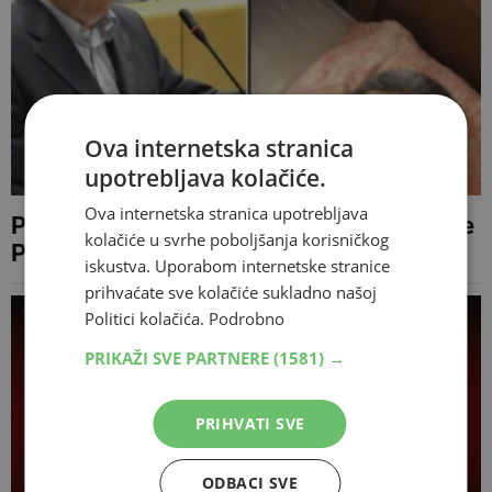
Ova internetska stranica
upotrebljava kolačiće.
Ova internetska stranica upotrebljava
Političar Agan Bunić smijenjen nakon afere
kolačiće u svrhe poboljšanja korisničkog
Porhub
iskustva. Uporabom internetske stranice
prihvaćate sve kolačiće sukladno našoj
Politici kolačića.
Podrobno
PRIKAŽI SVE PARTNERE
(1581) →
PRIHVATI SVE
ODBACI SVE