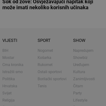
Sok od zove: Osvježavajući napitak koji
može imati nekoliko korisnih učinaka
VIJESTI
SPORT
SHOW
BIH
Nogomet
Napredujem
Mostar
Košarka
Showbiz
Crna kronika
Rukomet
Uređujem
Istražili smo
Ostali sportovi
Kultura
Politika
Borilački sportovi
Zanimljivosti
Hrvatska
Tenis
Čitam
Svijet
Party
Religija
Lifestyle