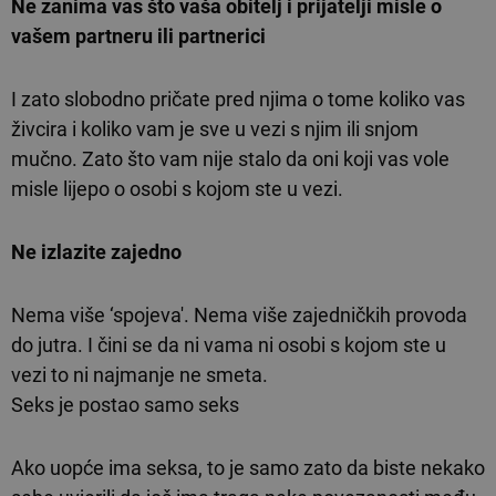
Ne zanima vas što vaša obitelj i prijatelji misle o
vašem partneru ili partnerici
I zato slobodno pričate pred njima o tome koliko vas
živcira i koliko vam je sve u vezi s njim ili snjom
mučno. Zato što vam nije stalo da oni koji vas vole
misle lijepo o osobi s kojom ste u vezi.
Ne izlazite zajedno
Nema više ‘spojeva'. Nema više zajedničkih provoda
do jutra. I čini se da ni vama ni osobi s kojom ste u
vezi to ni najmanje ne smeta.
Seks je postao samo seks
Ako uopće ima seksa, to je samo zato da biste nekako