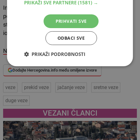
PRIKAŽI SVE PARTNERE
(1581) →
Imate dojam da bi njegovo ili njezino prisustvo svima
pokvarilo raspoloženje. Ili izbjegavate osobu s kojom
PRIHVATI SVE
ste u vezi pozvati da vam se pridruži jer znate da će
ionako odbiti.
ODBACI SVE
Net.hr
PRIKAŽI PODROBNOSTI
Dodajte Hercegovina.info među omiljene izvore
veze
prekid veze
jačanje veze
sretne veze
duge veze
VEZANI ČLANCI