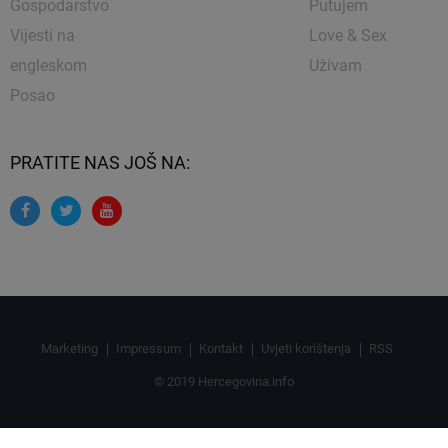
Gospodarstvo
Putujem
Vijesti na
Love & Sex
engleskom
Uživam
Posao
PRATITE NAS JOŠ NA:
Marketing
Impressum
Kontakt
Uvjeti korištenja
RSS
© 2019 Hercegovina.info