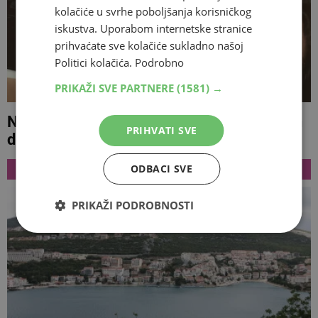
kolačiće u svrhe poboljšanja korisničkog
iskustva. Uporabom internetske stranice
prihvaćate sve kolačiće sukladno našoj
Politici kolačića.
Podrobno
PRIKAŽI SVE PARTNERE
(1581) →
Nives Celzijus u erotskoj čipki: Još nijedan
PRIHVATI SVE
dekolte nije bio ovako seksi! Uvjerite se
NAJNOVIJE
ODBACI SVE
PRIKAŽI PODROBNOSTI