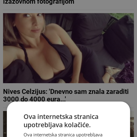
izazovnom fotografijom
Nives Celzijus: 'Dnevno sam znala zaraditi
3000 do 4000 eura...'
Ova internetska stranica
upotrebljava kolačiće.
Ova internetska stranica upotrebljava