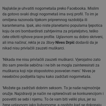
Najlakše je uhvatiti nogometaša preko Facebooka. Mislim
da gotovo svaki drugi nogometaš ima svoj profil. To im je
omiljena razonoda tijekom pripremnog razdoblja ili
karantenama. Ipak, ako niste planetarno popularna ljepotica
koju će oni bombardirati zahtjevima za prijateljstvo, teško
ćete otkriti njihove prave profile. Uglavnom su dobro skriveni,
ali ima načina', rekla je za
Story
Nives Drpić
dodavši da je
nikad nisu privlačili zauzeti muškarci.
'Nikada me nisu privlačili zauzeti muškarci. Vjerojatno zato
što sam previše sebična i ne bih se mogla zainteresirati za
muškarca koji nije stopostotno posvećen meni.' Nives je
nesebično podijelila tajnu kako zadržati nogometaša.
'Možete ga zadržati dobrim seksom. To je naše najmoćnije
oružje. Najzdraviji je način ne opterećivati se konkurencijom i
posvetiti se sebi i njemu. To će vam biti veliki plus, jer su
žene uglavnom jako ljubomorne, a osobito kad se dokopaju