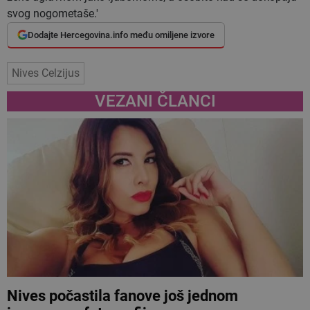
svog nogometaše.'
Dodajte Hercegovina.info među omiljene izvore
Nives Celzijus
VEZANI ČLANCI
Nives počastila fanove još jednom