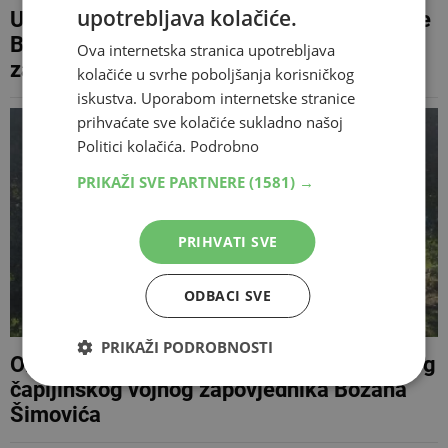
upotrebljava kolačiće.
U Čapljini obilježena 33. obljetnica pogibije
Božana Šimovića, legendarnog
Ova internetska stranica upotrebljava
zapovjednika PPN 'Ludvig Pavlović'
kolačiće u svrhe poboljšanja korisničkog
iskustva. Uporabom internetske stranice
prihvaćate sve kolačiće sukladno našoj
Politici kolačića.
Podrobno
PRIKAŽI SVE PARTNERE
(1581) →
PRIHVATI SVE
ODBACI SVE
PRIKAŽI PODROBNOSTI
Obilježena 32. godina pogibije legendarnog
čapljinskog vojnog zapovjednika Božana
Šimovića