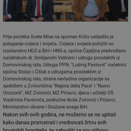
Prije početka Svete Mise na spomen Križu uslijedilo je
polaganje cvijeća i svijeća. Cvijeće i svijeće položili su:
izaslanstvo HDZ-a BiH i HNS-a, općine Čapljina predvođeno
načelnikom dr. Smiljanom Vidićem i udruga proisteklih iz
Domovinskog rata, Udruga P.P.N. "Ludvig Pavlović" načelnici
općina Stolac i Čitluk s udrugama proisteklim iz
Domovinskog rata, strane nevladine organizacije sa
sjedištem u Zvirovićima "Regina della Pace" i "Nuovi
Orizzonti", MZ Zvirovići, MZ Prćavci, djeca i učitelji OŠ
Vladimira Pavlovića, područne škole Zvirovići i Prćavci,
Ministarstvo obrane i Oružane snage BiH.
Nakon svih ovih godina, ne možemo se ne upitati
kako danas promatrati i vrednovati žrtvu svih
hrvatskih branitelja, te zahvaliti za svu njihovu