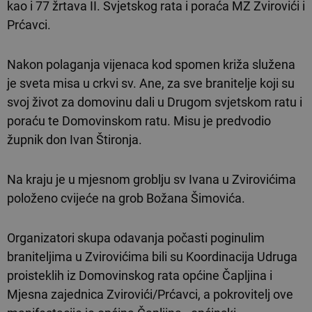
kao i 77 žrtava II. Svjetskog rata i poraća MZ Zvirovići i
Prćavci.
Nakon polaganja vijenaca kod spomen križa služena
je sveta misa u crkvi sv. Ane, za sve branitelje koji su
svoj život za domovinu dali u Drugom svjetskom ratu i
poraću te Domovinskom ratu. Misu je predvodio
župnik don Ivan Štironja.
Na kraju je u mjesnom groblju sv Ivana u Zvirovićima
položeno cvijeće na grob Božana Šimovića.
Organizatori skupa odavanja počasti poginulim
braniteljima u Zvirovićima bili su Koordinacija Udruga
proisteklih iz Domovinskog rata općine Čapljina i
Mjesna zajednica Zvirovići/Prćavci, a pokrovitelj ove