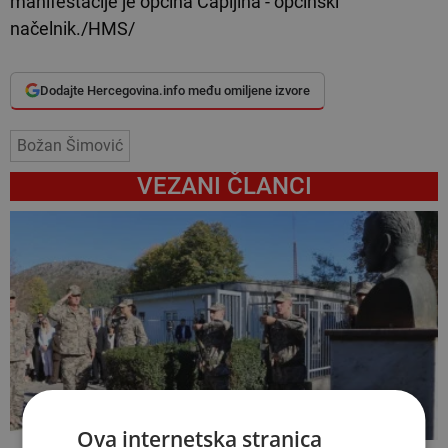
manifestacije je općina Čapljina - općinski
načelnik./HMS/
Dodajte Hercegovina.info među omiljene izvore
Božan Šimović
VEZANI ČLANCI
Ova internetska stranica