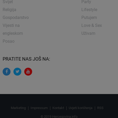
Svijet
Party
Religija
Lifestyle
Gospodarstvo
Putujem
Vijesti na
Love & Sex
engleskom
Uživam
Posao
PRATITE NAS JOŠ NA:
Marketing
Impressum
Kontakt
Uvjeti korištenja
RSS
© 2019 Hercegovina.info