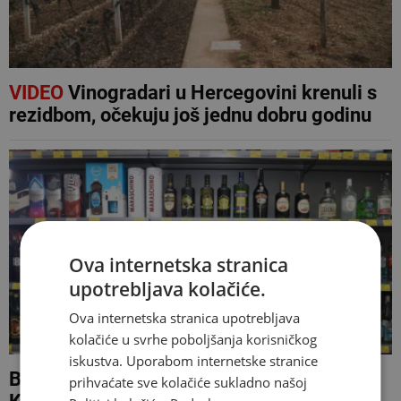
VIDEO
Vinogradari u Hercegovini krenuli s
rezidbom, očekuju još jednu dobru godinu
Ova internetska stranica
upotrebljava kolačiće.
Ova internetska stranica upotrebljava
kolačiće u svrhe poboljšanja korisničkog
iskustva. Uporabom internetske stranice
BiH uvezla alkohol vrijedan 224 milijuna
prihvaćate sve kolačiće sukladno našoj