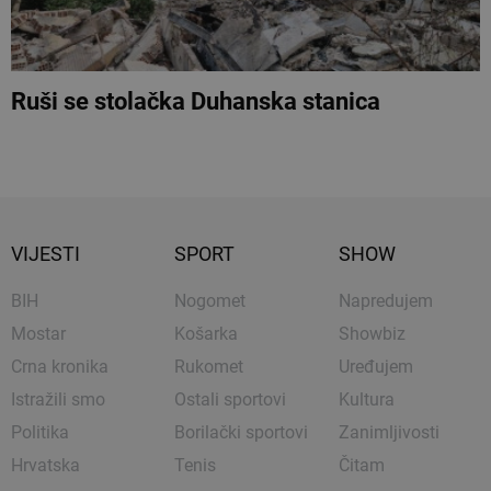
Ruši se stolačka Duhanska stanica
VIJESTI
SPORT
SHOW
BIH
Nogomet
Napredujem
Mostar
Košarka
Showbiz
Crna kronika
Rukomet
Uređujem
Istražili smo
Ostali sportovi
Kultura
Politika
Borilački sportovi
Zanimljivosti
Hrvatska
Tenis
Čitam