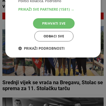
KM, najviše piva uvozimo iz Srbije, najviše
Politici kolačića.
Podrobno
vina iz Hrvatske
PRIKAŽI SVE PARTNERE
(1581) →
NAJNOVIJE
PRIHVATI SVE
ODBACI SVE
PRIKAŽI PODROBNOSTI
Srednji vijek se vraća na Bregavu, Stolac se
sprema za 11. Stolačku tarču