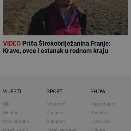
VIDEO
Priča Širokobriježanina Franje:
Krave, ovce i ostanak u rodnom kraju
VIJESTI
SPORT
SHOW
BIH
Nogomet
Napredujem
Mostar
Košarka
Showbiz
Crna kronika
Rukomet
Uređujem
Istražili smo
Ostali sportovi
Kultura