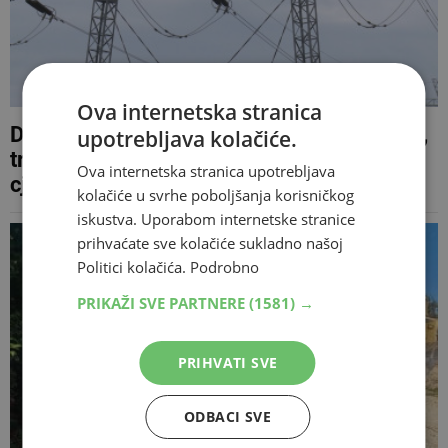
Ova internetska stranica
Dijelovi Mostara i Konjica danas bez struje,
upotrebljava kolačiće.
tri naselja bez vode zbog kvara na
Ova internetska stranica upotrebljava
cjevovodu
kolačiće u svrhe poboljšanja korisničkog
iskustva. Uporabom internetske stranice
prihvaćate sve kolačiće sukladno našoj
Politici kolačića.
Podrobno
PRIKAŽI SVE PARTNERE
(1581) →
PRIHVATI SVE
ODBACI SVE