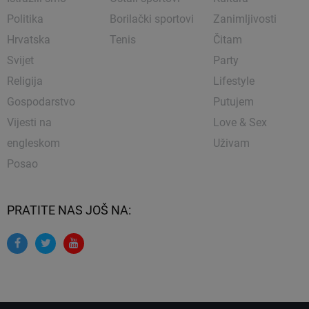
Politika
Borilački sportovi
Zanimljivosti
Hrvatska
Tenis
Čitam
Svijet
Party
Religija
Lifestyle
Gospodarstvo
Putujem
Vijesti na
Love & Sex
engleskom
Uživam
Posao
PRATITE NAS JOŠ NA: