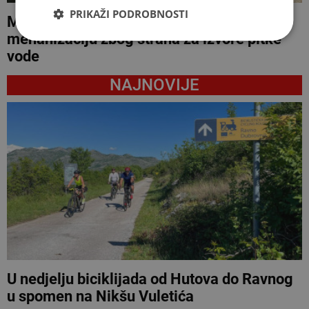
PRIKAŽI PODROBNOSTI
Mještani naselja u Konjicu zaustavili
mehanizaciju zbog straha za izvore pitke
vode
NAJNOVIJE
U nedjelju biciklijada od Hutova do Ravnog
u spomen na Nikšu Vuletića