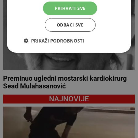
PRIHVATI SVE
ODBACI SVE
PRIKAŽI PODROBNOSTI
Preminuo ugledni mostarski kardiokirurg
Sead Mulahasanović
NAJNOVIJE