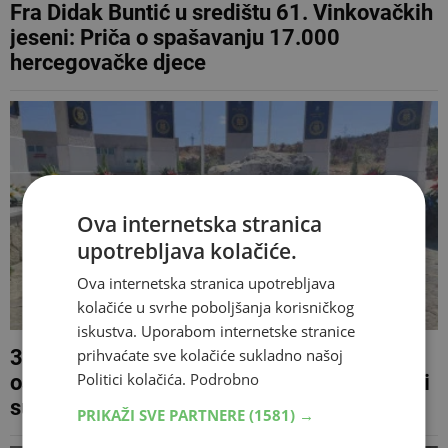
Fra Didak Buntić u središtu 61. Vinkovačkih
jeseni: Priča o spašavanju 17.000
hercegovačke djece
Ova internetska stranica
upotrebljava kolačiće.
Ova internetska stranica upotrebljava
kolačiće u svrhe poboljšanja korisničkog
iskustva. Uporabom internetske stranice
prihvaćate sve kolačiće sukladno našoj
34 godine od ubojstva Blaža Kraljevića i
Politici kolačića.
Podrobno
osmorice HOS-ovaca: Danas najavljen novi
sudski postupak
PRIKAŽI SVE PARTNERE
(1581) →