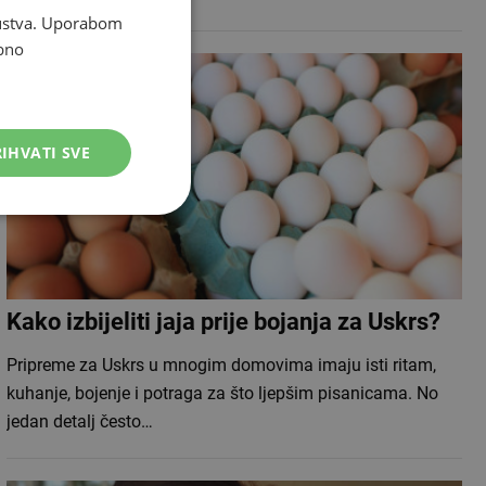
skustva. Uporabom
bno
IHVATI SVE
Kako izbijeliti jaja prije bojanja za Uskrs?
Pripreme za Uskrs u mnogim domovima imaju isti ritam,
kuhanje, bojenje i potraga za što ljepšim pisanicama. No
jedan detalj često…