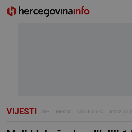
VIJESTI
BIH
Mostar
Crna kronika
Istražili s