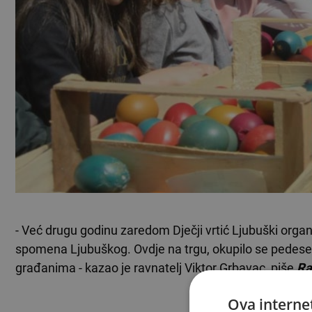
- Već drugu godinu zaredom Dječji vrtić Ljubuški orga
spomena Ljubuškog. Ovdje na trgu, okupilo se pedesetak
građanima - kazao je ravnatelj Viktor Grbavac, piše
Ra
Ova internet
TEKST SE NASTA