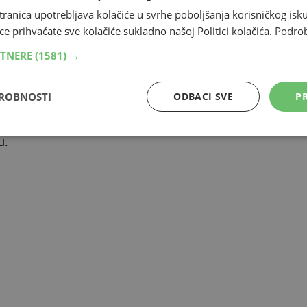
tranica upotrebljava kolačiće u svrhe poboljšanja korisničkog i
om postavljena i dvometarska uskrsna pisanica s
ce prihvaćate sve kolačiće sukladno našoj Politici kolačića.
Podro
njižnica Ljubuški i Javno poduzeće Parkovi d.o.o.
RTNERE
(1581) →
DROBNOSTI
ODBACI SVE
PR
at će se u prostorijama knjižnice početkom svibnja,
zentaner. Pozvao je sve građane Ljubuškog da posjete
u.