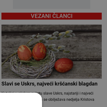
VEZANI ČLANCI
Slavi se Uskrs, najveći kršćanski blagdan
Katolici u cijelom svijetu slave Uskrs, najstariji i najveći
kršćanski blagdan kojim se obilježava nedjelja Kristova
uskrsnuća i njegova…