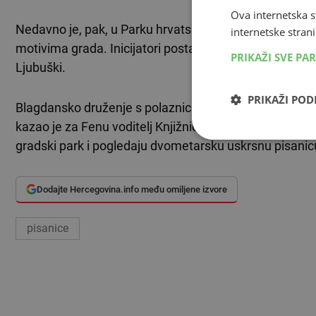
Ova internetska s
Nedavno je, pak, u Parku hrvatskih banova u Ljubušk
internetske strani
motivima grada. Inicijatori postavljanja pisanice su K
PRIKAŽI SVE PA
Ljubuški.
PRIKAŽI PO
Blagdansko druženje s polaznicima dječjih vrtića održ
kazao je za Fenu voditelj Knjižnice Ljubuški Ivica Vi
gradski park i pogledaju dvometarsku uskrsnu pisanic
Dodajte Hercegovina.info među omiljene izvore
pisanice