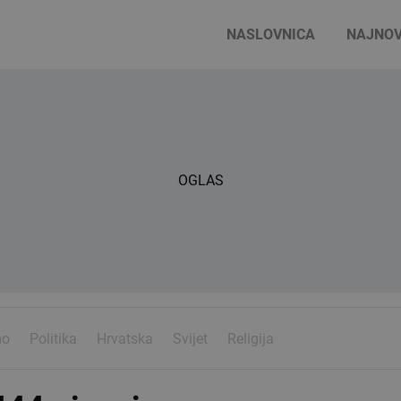
NASLOVNICA
NAJNOV
OGLAS
mo
Politika
Hrvatska
Svijet
Religija