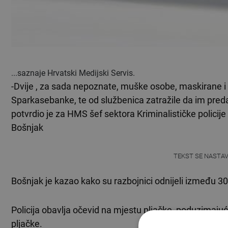
...saznaje Hrvatski Medijski Servis.
-Dvije , za sada nepoznate, muške osobe, maskirane i 
Sparkasebanke, te od službenica zatražile da im predaju 
potvrdio je za HMS šef sektora Kriminalističke poli
Bošnjak
TEKST SE NASTA
Bošnjak je kazao kako su razbojnici odnijeli između 3
Policija obavlja očevid na mjestu pljačke, poduzimajuć
pljačke.