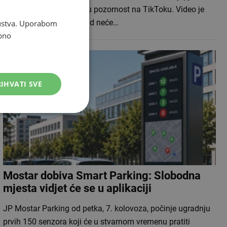
prijelaz izazvala je veliku pozornost na TikToku. Video je
objavljen uz poruku: „Kad neće…
skustva. Uporabom
bno
IHVATI SVE
Mostar dobiva Smart Parking: Slobodna
mjesta vidjet će se u aplikaciji
JP Mostar Parking od petka, 7. kolovoza, počinje ugradnju
prvih 150 senzora koji će u stvarnom vremenu pratiti