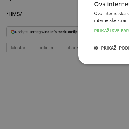
Ova internet
Ova internetska s
/HMS/
internetske strani
PRIKAŽI SVE PA
Dodajte Hercegovina.info među omiljene izvore
PRIKAŽI PO
Mostar
policija
pljačka
banka