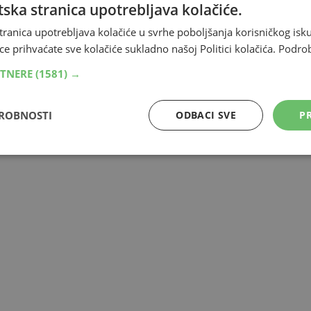
ska stranica upotrebljava kolačiće.
tranica upotrebljava kolačiće u svrhe poboljšanja korisničkog i
ce prihvaćate sve kolačiće sukladno našoj Politici kolačića.
Podro
RTNERE
(1581) →
DROBNOSTI
ODBACI SVE
PR