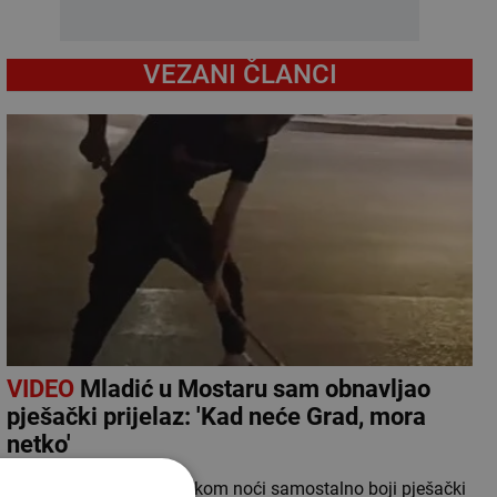
VEZANI ČLANCI
VIDEO
Mladić u Mostaru sam obnavljao
pješački prijelaz: 'Kad neće Grad, mora
netko'
Snimka mladića koji tijekom noći samostalno boji pješački