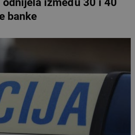
 odnijela između 30 i 40
se banke