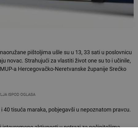
naoružane pištoljima ušle su u 13, 33 sati u poslovnicu
novac. Strahujući za vlastiti život one su to i učinile,
cije MUP-a Hercegovačko-Neretvanske županije Srećko
VLJA ISPOD OGLASA
0 i 40 tisuća maraka, pobjegavši u nepoznatom pravcu.
i istovremeno aktivnosti u potrazi za počiniteljima