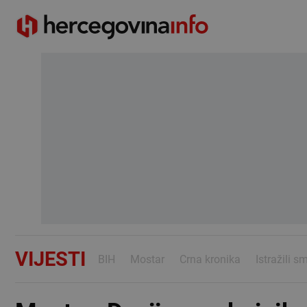
VIJESTI
BIH
Mostar
Crna kronika
Istražili s