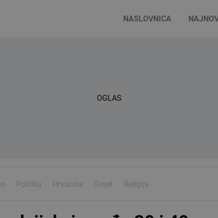
NASLOVNICA
NAJNOV
OGLAS
mo
Politika
Hrvatska
Svijet
Religija