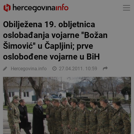
Obilježena 19. obljetnica
oslobađanja vojarne ''Božan
Šimović'' u Čapljini; prve
oslobođene vojarne u BiH
Hercegovina.info
27.04.2011. 10:59