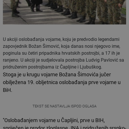
U akciji oslobađanja vojarne, koju je predvodio legendarni
zapovjednik Božan Šimović, koja danas nosi njegovo ime,
poginula su četiri pripadnika hrvatskih postrojbi, a 17 ih je
ranjeno. U akciji je sudjelovala postrojba Ludvig Pavlović sa
pridruženim postrojbama iz Čapljine i Ljubuškog.
Stoga je u krugu vojarne Božana Šimovića jučer
obilježena 19. obljetnica oslobađanja prve vojarne u
BiH.
TEKST SE NASTAVLJA ISPOD OGLASA
''Oslobađanjem vojarne u Čapljini, prve u BIH,
spriječen je prodor zloglasne JNA i pridruženih srspko-