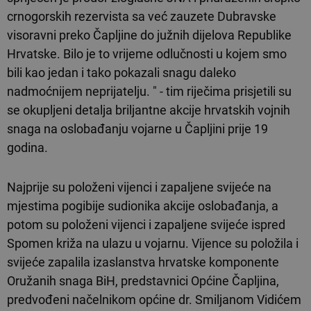
crnogorskih rezervista sa već zauzete Dubravske
visoravni preko Čapljine do južnih dijelova Republike
Hrvatske. Bilo je to vrijeme odlučnosti u kojem smo
bili kao jedan i tako pokazali snagu daleko
nadmoćnijem neprijatelju. " - tim riječima prisjetili su
se okupljeni detalja briljantne akcije hrvatskih vojnih
snaga na oslobađanju vojarne u Čapljini prije 19
godina.
Najprije su položeni vijenci i zapaljene svijeće na
mjestima pogibije sudionika akcije oslobađanja, a
potom su položeni vijenci i zapaljene svijeće ispred
Spomen križa na ulazu u vojarnu. Vijence su položila i
svijeće zapalila izaslanstva hrvatske komponente
Oružanih snaga BiH, predstavnici Općine Čapljina,
predvođeni načelnikom općine dr. Smiljanom Vidićem