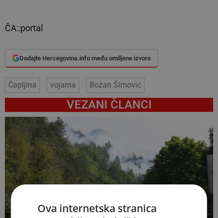
ČA::portal
Dodajte Hercegovina.info među omiljene izvore
Čapljina
vojarna
Božan Šimović
VEZANI ČLANCI
Ova internetska stranica