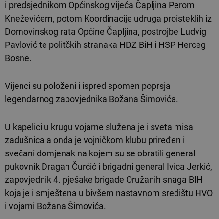
i predsjednikom Općinskog vijeća Čapljina Perom
Kneževićem, potom Koordinacije udruga proisteklih iz
Domovinskog rata Općine Čapljina, postrojbe Ludvig
Pavlović te politčkih stranaka HDZ BiH i HSP Herceg
Bosne.
Vijenci su položeni i ispred spomen poprsja
legendarnog zapovjednika Božana Šimovića.
U kapelici u krugu vojarne služena je i sveta misa
zadušnica a onda je vojničkom klubu priređen i
svečani domjenak na kojem su se obratili general
pukovnik Dragan Čurćić i brigadni general Ivica Jerkić,
zapovjednik 4. pješake brigade Oružanih snaga BIH
koja je i smještena u bivšem nastavnom središtu HVO
i vojarni Božana Šimovića.