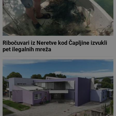
Ribočuvari iz Neretve kod Čapljine izvukli
pet ilegalnih mreža