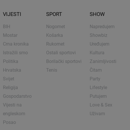
VIJESTI
SPORT
SHOW
BIH
Nogomet
Napredujem
Mostar
Košarka
Showbiz
Crna kronika
Rukomet
Uređujem
Istražili smo
Ostali sportovi
Kultura
Politika
Borilački sportovi
Zanimljivosti
Hrvatska
Tenis
Čitam
Svijet
Party
Religija
Lifestyle
Gospodarstvo
Putujem
Vijesti na
Love & Sex
engleskom
Uživam
Posao