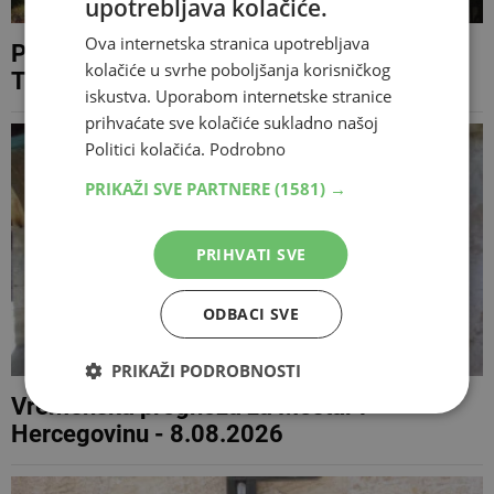
upotrebljava kolačiće.
Ova internetska stranica upotrebljava
Požar kod Konjica i dalje aktivan, Air
kolačiće u svrhe poboljšanja korisničkog
Tractor djelovao 12 puta
iskustva. Uporabom internetske stranice
prihvaćate sve kolačiće sukladno našoj
Politici kolačića.
Podrobno
PRIKAŽI SVE PARTNERE
(1581) →
PRIHVATI SVE
ODBACI SVE
PRIKAŽI PODROBNOSTI
Vremenska prognoza za Mostar i
Hercegovinu - 8.08.2026