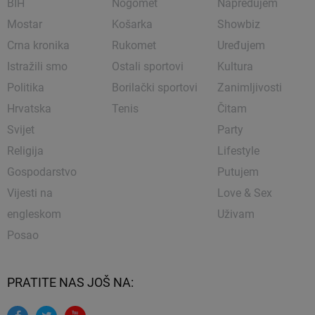
BIH
Nogomet
Napredujem
Mostar
Košarka
Showbiz
Crna kronika
Rukomet
Uređujem
Istražili smo
Ostali sportovi
Kultura
Politika
Borilački sportovi
Zanimljivosti
Hrvatska
Tenis
Čitam
Svijet
Party
Religija
Lifestyle
Gospodarstvo
Putujem
Vijesti na
Love & Sex
engleskom
Uživam
Posao
PRATITE NAS JOŠ NA: