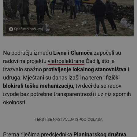
Spašimo naš kraj
Na području između
Livna i Glamoča
započeli su
radovi na projektu
vjetroelektrane
Čadilj, što je
izazvalo snažno
protivljenje lokalnog stanovništva
i
udruga. Mještani su danas izašli na teren i fizički
blokirali tešku mehanizaciju
, tvrdeći da se radovi
izvode bez potrebne transparentnosti i uz niz spornih
okolnosti.
TEKST SE NASTAVLJA ISPOD OGLASA
Prema riječima predsjednika
Planinarskog društva