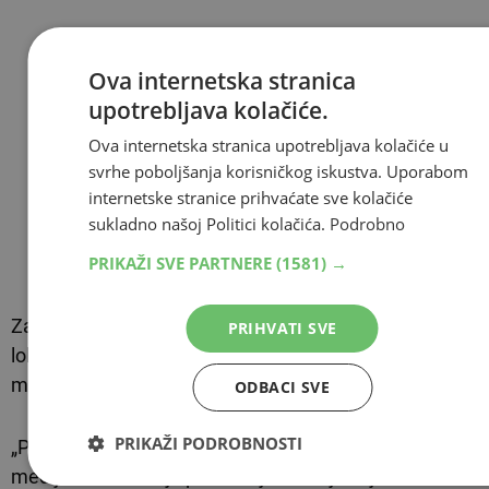
Ova internetska stranica
upotrebljava kolačiće.
Ova internetska stranica upotrebljava kolačiće u
svrhe poboljšanja korisničkog iskustva. Uporabom
internetske stranice prihvaćate sve kolačiće
sukladno našoj Politici kolačića.
Podrobno
PRIKAŽI SVE PARTNERE
(1581) →
Za ponedjeljak je najavljen i
mirni prosvjed
na
PRIHVATI SVE
lokalitetu Kruga, a organizatori pozivaju javnost i
medije na podršku.
ODBACI SVE
PRIKAŽI PODROBNOSTI
„Planirali smo održati
mirni prosvjed
i apeliramo na
medije da nam daju podršku jer nam je zajednički