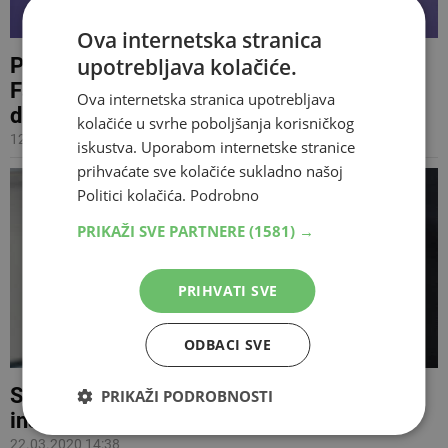
Ova internetska stranica
upotrebljava kolačiće.
POLITIKA RAZVLAČI I OPRAVDAVA
Fahrudin Solak 'preventivno' suspendiran s
Ova internetska stranica upotrebljava
dužnosti direktora FUP CZ
kolačiće u svrhe poboljšanja korisničkog
12.05.2020 13:21
iskustva. Uporabom internetske stranice
prihvaćate sve kolačiće sukladno našoj
Politici kolačića.
Podrobno
PRIKAŽI SVE PARTNERE
(1581) →
PRIHVATI SVE
ODBACI SVE
Suspendiran uhićeni federalni sanitarni
PRIKAŽI PODROBNOSTI
inspektor
22.03.2020 14:38