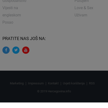
Gospodarstvo
Putujem
Vijesti na
Love & Sex
engleskom
Uživam
Posao
PRATITE NAS JOŠ NA:
Marketing
Impressum
Kontakt
Uvjeti korištenja
RSS
© 2019 Hercegovina.info