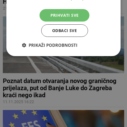
Hrvatskom
21.12.2025 13:30
PRIHVATI SVE
ODBACI SVE
PRIKAŽI PODROBNOSTI
Poznat datum otvaranja novog graničnog
prijelaza, put od Banje Luke do Zagreba
kraći nego ikad
11.11.2025 16:22