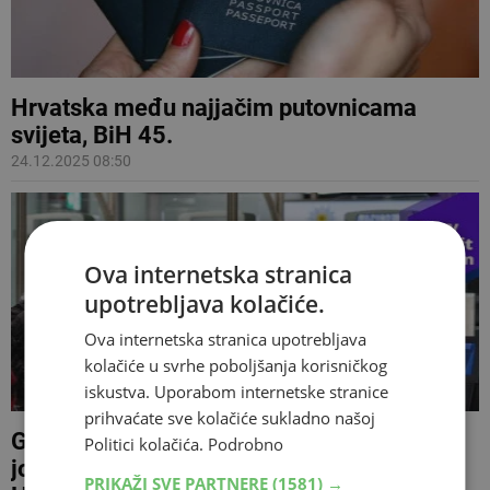
Hrvatska među najjačim putovnicama
svijeta, BiH 45.
24.12.2025 08:50
Ova internetska stranica
upotrebljava kolačiće.
Ova internetska stranica upotrebljava
kolačiće u svrhe poboljšanja korisničkog
iskustva. Uporabom internetske stranice
prihvaćate sve kolačiće sukladno našoj
Građani BiH od 1. siječnja mogu očekivati
Politici kolačića.
Podrobno
još dulja čekanja na granicama s
PRIKAŽI SVE PARTNERE
(1581) →