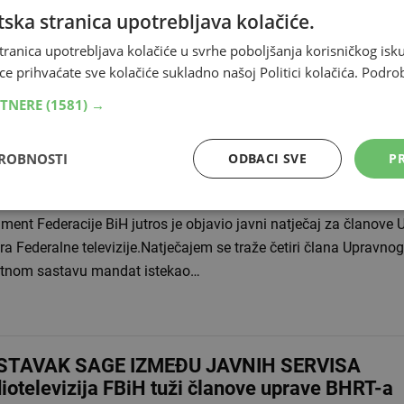
jednici Zastupničkog doma Parlamenta Federacije Bosne i Herc
ska stranica upotrebljava kolačiće.
enovan Upravni odbor Radiotelevizije Federacije Bosne i Hercego
tranica upotrebljava kolačiće u svrhe poboljšanja korisničkog i
 četiri člana. Zoran Kre&scaron…
ce prihvaćate sve kolačiće sukladno našoj Politici kolačića.
Podro
RTNERE
(1581) →
MJENE NA FEDERALNOJ TV Raspisan javni na
DROBNOSTI
ODBACI SVE
PR
nove Upravnog odbora javnog servisa FBiH, ev
.2024 14:10
ment Federacije BiH jutros je objavio javni natječaj za članove
a Federalne televizije.Natječajem se traže četiri člana Upravnog
utnom sastavu mandat istekao…
STAVAK SAGE IZMEĐU JAVNIH SERVISA
iotelevizija FBiH tuži članove uprave BHRT-a