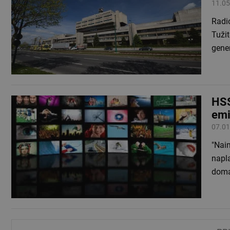
11.05
Radio
Tužit
gene
HSS
emi
07.01
"Nai
napla
doma