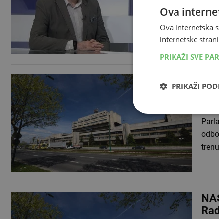
Na s
Ova internet
je im
Ova internetska s
broji
internetske strani
PRIKAŽI SVE PA
PRO
PRIKAŽI PO
čla
01.07
Parla
odbor
tren
NA
Rad