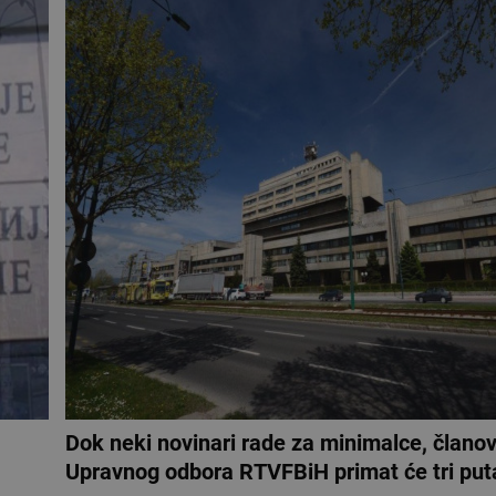
Dok neki novinari rade za minimalce, članov
Upravnog odbora RTVFBiH primat će tri put