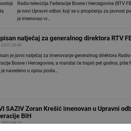
postoji
Radio-televizija Federacije Bosne i Hercegovine (RTV F
ta
je novi Upravni odbor, koji se u priopćenju za javnost p
je imenovao vr…
pisan natječaj za generalnog direktora RTV F
.2025 20:49
san je javni natječaj za imenovanje generalnog direktora Radio-t
acije Bosne i Hercegovine, a mandat će trajati pet godina, piše 
 je navedeno u opisu posla…
I SAZIV Zoran Krešić imenovan u Upravni od
eracije BiH
.2025 08:13