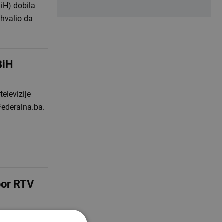
BiH) dobila
ohvalio da
BiH
elevizije
Federalna.ba.
bor RTV