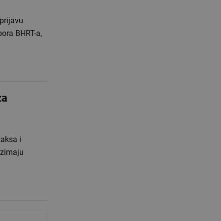
prijavu
bora BHRT-a,
za
aksa i
uzimaju