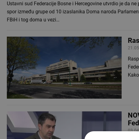
Ustavni sud Federacije Bosne i Hercegovine utvrdio je da ne 
spor između grupe od 10 izaslanika Doma naroda Parlamen
FBiH i tog doma u vezi…
Ras
21.05
Raspi
Feder
Kako
NOV
Fed
03.04