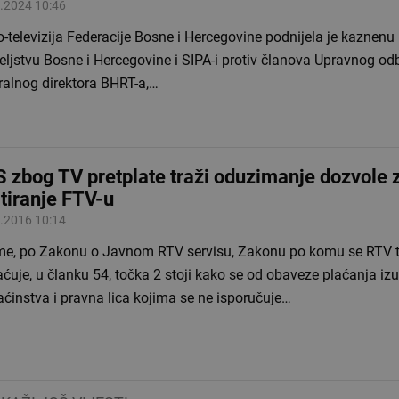
.2024 10:46
-televizija Federacije Bosne i Hercegovine podnijela je kaznenu 
eljstvu Bosne i Hercegovine i SIPA-i protiv članova Upravnog od
ralnog direktora BHRT-a,…
 zbog TV pretplate traži oduzimanje dozvole 
tiranje FTV-u
.2016 10:14
me, po Zakonu o Javnom RTV servisu, Zakonu po komu se RTV t
ćuje, u članku 54, točka 2 stoji kako se od obaveze plaćanja iz
ćinstva i pravna lica kojima se ne isporučuje…