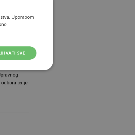
egovine noćas
vine, koji
skustva. Uporabom
bno
tječaj za
IHVATI SVE
o uvjeta
 Upravnog
 odbora jer je