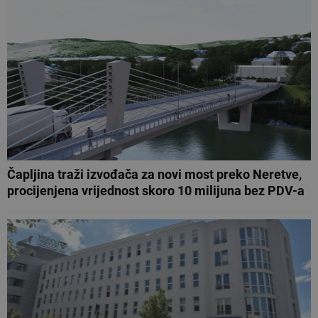
Čapljina traži izvođača za novi most preko Neretve,
procijenjena vrijednost skoro 10 milijuna bez PDV-a