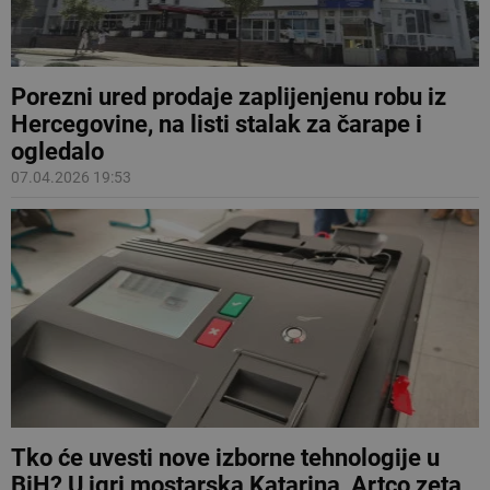
Porezni ured prodaje zaplijenjenu robu iz
Hercegovine, na listi stalak za čarape i
ogledalo
07.04.2026 19:53
Tko će uvesti nove izborne tehnologije u
BiH? U igri mostarska Katarina, Artco zeta