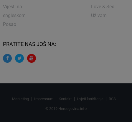
Vijesti na
Love & Sex
engleskom
Uživam
Posao
PRATITE NAS JOŠ NA:
Marketing
Impressum
Kontakt
Uvjeti korištenja
RSS
© 2019 Hercegovina.info