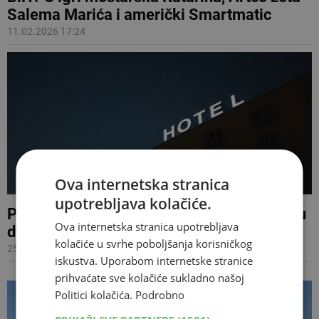
Salema Marića i američki Smartmatic
11.02.2026 17:24
Ova internetska stranica
upotrebljava kolačiće.
Parlament BiH traži hotele za zastupnike, u
Ova internetska stranica upotrebljava
dvije godine potrošit će 100.000 KM
kolačiće u svrhe poboljšanja korisničkog
25.05.2025 21:07
iskustva. Uporabom internetske stranice
prihvaćate sve kolačiće sukladno našoj
Politici kolačića.
Podrobno