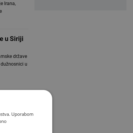
e Irana,
e
 u Siriji
lamske države
 dužnosnici u
skustva. Uporabom
bno
da je Donald