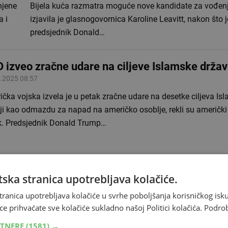
njene
Bijela kuća razmatra moguće nove kandidate za vođenj
a i
izjavila je glasnogovornica Karoline Leavitt, nakon što j
predsjednik Donald…
 izveo zračne udare na ciljeve Islamske države
.2025 08:57
čka vojska izvela je u petak zračne udare na desetke ciljeva Is
iji kao odmazdu za napad na američko osoblje, rekli su američki
k. Predsjednik Donald Trump…
ska stranica upotrebljava kolačiće.
rički ministar obrane sprema generale na rat
tranica upotrebljava kolačiće u svrhe poboljšanja korisničkog i
.2025 17:06
ce prihvaćate sve kolačiće sukladno našoj Politici kolačića.
Podro
ički ministar obrane, odnosno po novome ministar rata, budući 
RTNERE
(1581) →