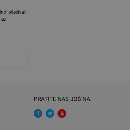
no" očekivati
nski
PRATITE NAS JOŠ NA: