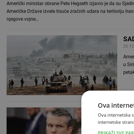
Američki ministar obrane Pete Hegseth izjavio je da su Sjedi
Američke Države izvele tisuće zračnih udara na teritoriju Iran
njegove vojne…
SAD
20.12
Ameri
u Sir
peta
Ova internet
Ame
Ova internetska s
30.09
internetske strani
Amer
PRIKAŽI SVE PA