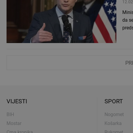
12.02
Minis
da se
pred
PR
VIJESTI
SPORT
BIH
Nogomet
Mostar
Košarka
Crna kronika
Rukomet