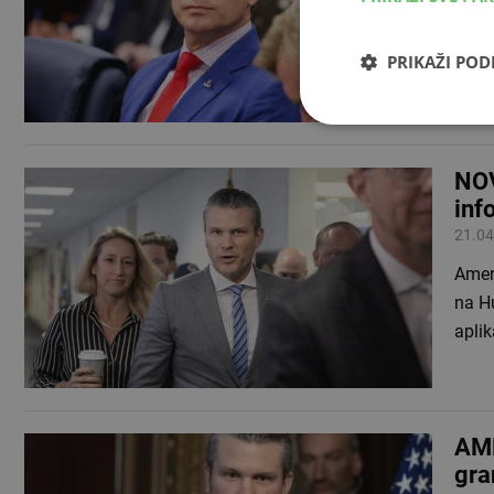
Trum
rata,
PRIKAŽI PO
NOV
inf
21.04
Ameri
na Hu
aplik
AME
gra