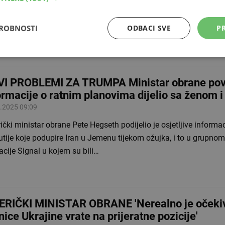
p potpisao direktivu kojom se ministarstvo obrane preimenuje u
 Pete Hegseth, okupio je stotine…
DROBNOSTI
ODBACI SVE
PR
I PROBLEMI ZA TRUMPA Ministar obrane povj
ormacije o ratnim planovima dijelio sa ženom 
.2025 09:09
čki ministar obrane Pete Hegseth podijelio je osjetljive informa
tije koje podupire Iran u Jemenu tijekom ožujka, i to u grupno
acije Signal u kojem su bili…
RIČKI MINISTAR OBRANE 'Nerealno je očekiv
nice Ukrajine vrate na prijeratne pozicije'