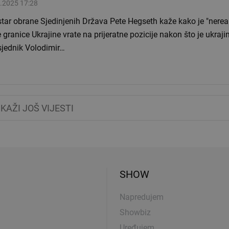
.2025 17:28
tar obrane Sjedinjenih Država Pete Hegseth kaže kako je "nereal
 granice Ukrajine vrate na prijeratne pozicije nakon što je ukraji
sjednik Volodimir…
IKAŽI JOŠ VIJESTI
SHOW
Napredujem
Showbiz
Uređujem