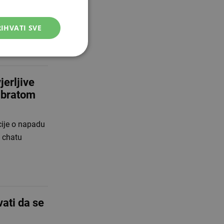
 ministarstvo
IHVATI SVE
erljive
i bratom
cije o napadu
m chatu
ati da se