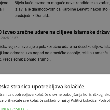
njene
Bijela kuća razmatra moguće nove kandidate za vođenj
a i
izjavila je glasnogovornica Karoline Leavitt, nakon što j
predsjednik Donald…
 izveo zračne udare na ciljeve Islamske države
.2025 08:57
čka vojska izvela je u petak zračne udare na desetke ciljeva Is
iji kao odmazdu za napad na američko osoblje, rekli su američki
k. Predsjednik Donald Trump…
ska stranica upotrebljava kolačiće.
rički ministar obrane sprema generale na rat
tranica upotrebljava kolačiće u svrhe poboljšanja korisničkog i
.2025 17:06
ce prihvaćate sve kolačiće sukladno našoj Politici kolačića.
Podro
ički ministar obrane, odnosno po novome ministar rata, budući 
RTNERE
(1581) →