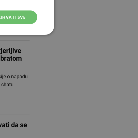
 ministarstvo
IHVATI SVE
erljive
i bratom
cije o napadu
m chatu
ati da se