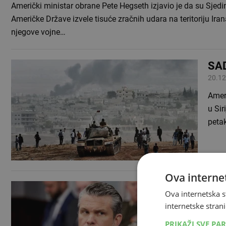
Američki ministar obrane Pete Hegseth izjavio je da su Sjedi
Američke Države izvele tisuće zračnih udara na teritoriju Iran
njegove vojne…
SAD
20.12
Ameri
u Sir
peta
Ova internet
Ame
Ova internetska s
30.09
internetske strani
Amer
PRIKAŽI SVE PA