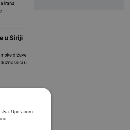
e Irana,
e
 u Siriji
lamske države
 dužnosnici u
skustva. Uporabom
bno
da je Donald