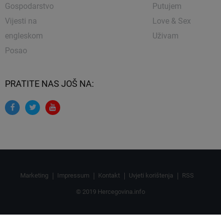
Gospodarstvo
Putujem
Vijesti na
Love & Sex
engleskom
Uživam
Posao
PRATITE NAS JOŠ NA:
Marketing
Impressum
Kontakt
Uvjeti korištenja
RSS
© 2019 Hercegovina.info