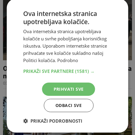
Ova internetska stranica
upotrebljava kolačiće.
Ova internetska stranica upotrebljava
kolačiće u svrhe poboljšanja korisničkog
iskustva. Uporabom internetske stranice
prihvaćate sve kolačiće sukladno našoj
Politici kolačića.
Podrobno
Određen jednomjesečni pritvor napadačima
PRIKAŽI SVE PARTNERE
(1581) →
na članove organizacije Panter
03.09.2025 17:42
PRIHVATI SVE
ODBACI SVE
PRIKAŽI PODROBNOSTI