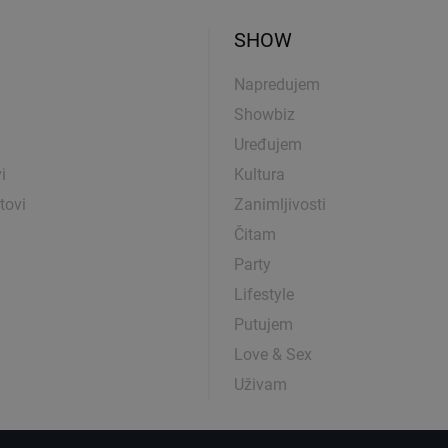
SHOW
Napredujem
Showbiz
Uređujem
i
Kultura
tovi
Zanimljivosti
Čitam
Party
Lifestyle
Putujem
Love & Sex
Uživam