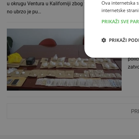
Ova internetska s
u okrugu Ventura u Kaliforniji zbog vožnje pod utjecajem opi
internetske strani
no ubrzo je pu…
PRIKAŽI SVE PA
Dvo
PRIKAŽI PO
13.05
Kako 
polic
zatv
PR