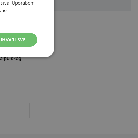
skustva. Uporabom
 milijuna…
bno
IHVATI SVE
od ranije
aka pulskog