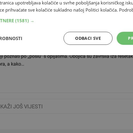
tranica upotrebljava kolačiće u svrhe poboljšanja korisničkog i
jata,
ovisnošću. Ipak, sada je više od miliojun od ukupno 35
ce prihvaćate sve kolačiće sukladno našoj Politici kolačića.
Podro
RTNERE
(1581) →
jica iz Pule 'pala' s 2 kg heroina
DROBNOSTI
ODBACI SVE
PR
.2016 22:32
neslužbeno doznajemo uhićeni su G. F. (38) i T. S. (43), obojica 
iji poznati po „poslu" s opijatima. Obojica su završila iza rešet
ora, a kako…
IKAŽI JOŠ VIJESTI