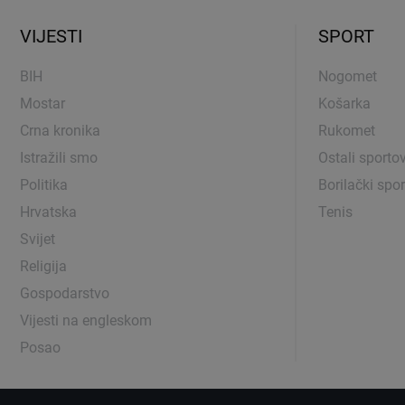
VIJESTI
SPORT
BIH
Nogomet
Mostar
Košarka
Crna kronika
Rukomet
Istražili smo
Ostali sportov
Politika
Borilački spor
Hrvatska
Tenis
Svijet
Religija
Gospodarstvo
Vijesti na engleskom
Posao