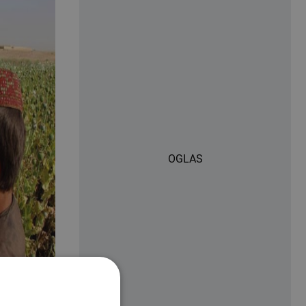
OGLAS
se izborio s