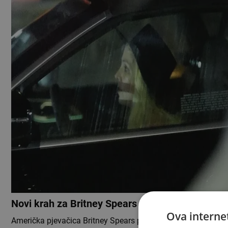
Novi krah za Britney Spears
Ova internet
Američka pjevačica Britney Spears privedena je u srijedu, 4. 