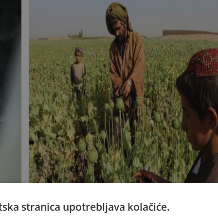
Drogom snabdijevaju 90 posto svijeta
ska stranica upotrebljava kolačiće.
ožujka,
Nema osobe koja tamo nije probala drogu, a rijetko tko 