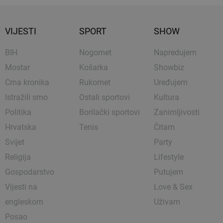
VIJESTI
SPORT
SHOW
BIH
Nogomet
Napredujem
Mostar
Košarka
Showbiz
Crna kronika
Rukomet
Uređujem
Istražili smo
Ostali sportovi
Kultura
Politika
Borilački sportovi
Zanimljivosti
Hrvatska
Tenis
Čitam
Svijet
Party
Religija
Lifestyle
Gospodarstvo
Putujem
Vijesti na
Love & Sex
engleskom
Uživam
Posao