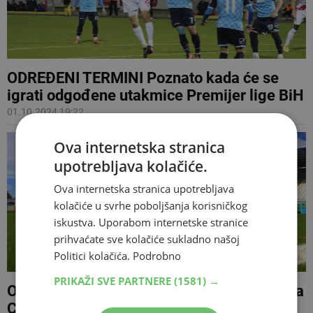
ODREĐENI TERMINI Poznato kada će se
igrati odgođene utakmice Premijer lige BiH
01.10.2024 19:22
Ova internetska stranica
upotrebljava kolačiće.
Ova internetska stranica upotrebljava
kolačiće u svrhe poboljšanja korisničkog
iskustva. Uporabom internetske stranice
prihvaćate sve kolačiće sukladno našoj
Politici kolačića.
Podrobno
PRIKAŽI SVE PARTNERE
(1581) →
Odgođena utakmica Širokog Brijega i Tuzla
City, neće igrati ni Željezničar i Borac