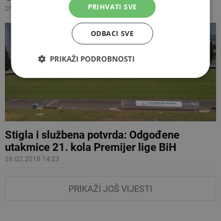
PRIHVATI SVE
05.05.2022 18:11
ODBACI SVE
PRIKAŽI PODROBNOSTI
Stigla i službena potvrda: Odgođene
utakmice 21. kola Premijer lige BiH
26.02.2018 14:23
PRIKAŽI JOŠ VIJESTI