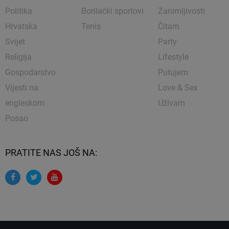
Politika
Borilački sportovi
Zanimljivosti
Hrvatska
Tenis
Čitam
Svijet
Party
Religija
Lifestyle
Gospodarstvo
Putujem
Vijesti na
Love & Sex
engleskom
Uživam
Posao
PRATITE NAS JOŠ NA: