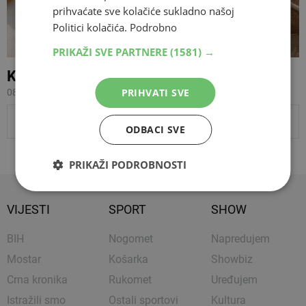
prihvaćate sve kolačiće sukladno našoj
Politici kolačića.
Podrobno
PRIKAŽI SVE PARTNERE
(1581) →
Kolači za Božić - meki i fini medenjaci
PRIHVATI SVE
08.12.2014 21:11
PRIKAŽI JOŠ VIJESTI
ODBACI SVE
PRIKAŽI PODROBNOSTI
VIJESTI
SPORT
SHOW
BIH
Nogomet
Napredujem
Mostar
Košarka
Showbiz
Crna kronika
Rukomet
Uređujem
Istražili smo
Ostali sportovi
Kultura