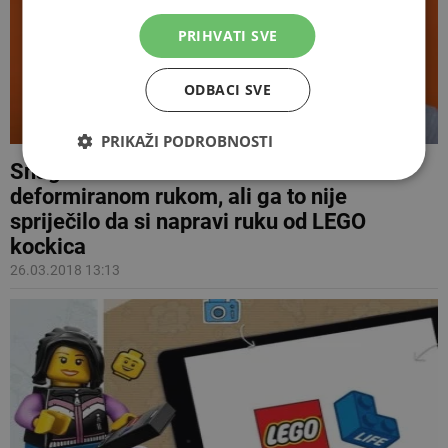
PRIHVATI SVE
ODBACI SVE
PRIKAŽI PODROBNOSTI
Snaga u kreativnosti: rodio se s
deformiranom rukom, ali ga to nije
spriječilo da si napravi ruku od LEGO
kockica
26.03.2018 13:13