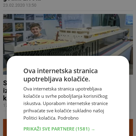
23.02.2020 13:50
Ova internetska stranica
upotrebljava kolačiće.
Svaka čast: 10-godišnjak s autizmom
Ova internetska stranica upotrebljava
izgradio najveću repliku Titanica od lego-
kolačiće u svrhe poboljšanja korisničkog
kockica
iskustva. Uporabom internetske stranice
17.04.2018 14:25
prihvaćate sve kolačiće sukladno našoj
Politici kolačića.
Podrobno
PRIKAŽI SVE PARTNERE
(1581) →