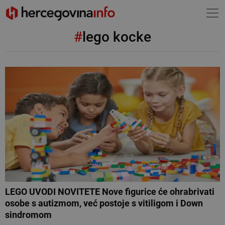
#
lego kocke
LEGO UVODI NOVITETE Nove figurice će ohrabrivati
osobe s autizmom, već postoje s vitiligom i Down
sindromom