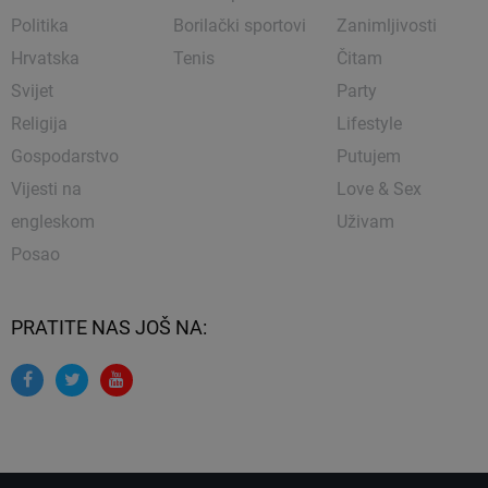
Politika
Borilački sportovi
Zanimljivosti
Hrvatska
Tenis
Čitam
Svijet
Party
Religija
Lifestyle
Gospodarstvo
Putujem
Vijesti na
Love & Sex
engleskom
Uživam
Posao
PRATITE NAS JOŠ NA: