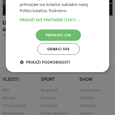
prihvaćate sve kolačiće sukladno našoj
Politici kolačića.
Podrobno
PRIKAŽI SVE PARTNERE
(1581) →
Ultrasi poslali poruku uoči uzvratne
utakmice polufinala Kupa BiH
PRIHVATI SVE
14.04.2026 15:16
PRIKAŽI JOŠ VIJESTI
ODBACI SVE
PRIKAŽI PODROBNOSTI
VIJESTI
SPORT
SHOW
BIH
Nogomet
Napredujem
Mostar
Košarka
Showbiz
Crna kronika
Rukomet
Uređujem
Istražili smo
Ostali sportovi
Kultura